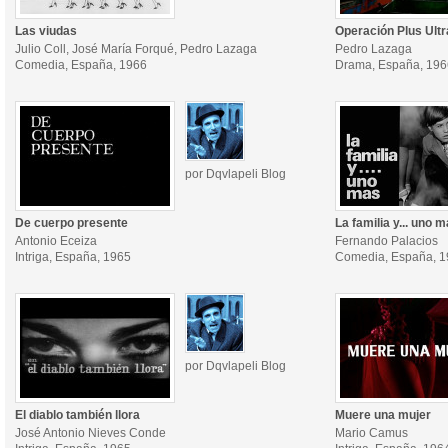
Las viudas
Operación Plus Ultr
Julio Coll, José María Forqué, Pedro Lazaga
Pedro Lazaga
Comedia, España, 1966
Drama, España, 196
por Dqvlapeli Blog
De cuerpo presente
La familia y... uno 
Antonio Eceiza
Fernando Palacios
Intriga, España, 1965
Comedia, España, 
por Dqvlapeli Blog
El diablo también llora
Muere una mujer
José Antonio Nieves Conde
Mario Camus