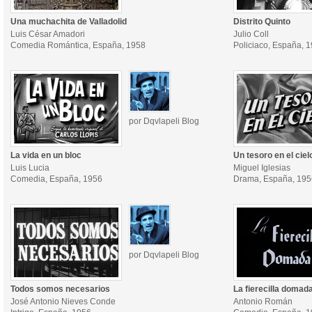
Una muchachita de Valladolid
Distrito Quinto
Luis César Amadori
Julio Coll
Comedia Romántica, España, 1958
Policiaco, España, 
por Dqvlapeli Blog
La vida en un bloc
Un tesoro en el ciel
Luis Lucia
Miguel Iglesias
Comedia, España, 1956
Drama, España, 195
por Dqvlapeli Blog
Todos somos necesarios
La fierecilla domad
José Antonio Nieves Conde
Antonio Román