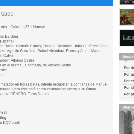
 tarde
min. | Color | 1,37:1 Normal
nio Bardem
(España)
 Rabal, Germán Cobos, Enrique Diosdado, Julia Gutiérrez Caba,
arzo, Agustín González, Rafael Alcántara, Ramsay Ames, Manuel
sé Calvo
Busca
rdem, Alfonso Sastre
n el drama La cornada, de Alfonso Sastre
Por tí
aile
Por g
ter
Por c
matador en horas bajas, intenta recuperar la confianza de Manuel
Por i
erado. Pero éste está ahora centrado en lanzar a su último
Álvarez. GÉNERO: Toros,Drama
Por p
Guerra
POR:
Blog
e DQVlapeli