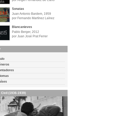
por Ángel Fernández de Cano
Sonatas
Juan Antonio Bardem, 1959
por Fernando Martínez Laínez
Blancanieves
Pablo Berger, 2012
por Juan José Prat Ferrer
r
tulo
éneros
ontadores
diomas
aíses
 Civil (1936-1939)