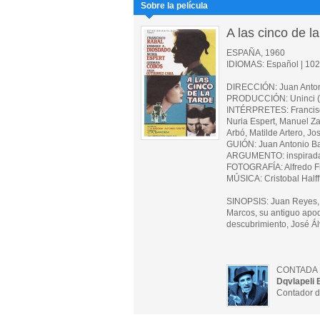
Sobre la película
A las cinco de la
ESPAÑA, 1960
IDIOMAS: Español | 102 
DIRECCIÓN: Juan Anto
PRODUCCIÓN: Uninci 
INTÉRPRETES: Francisco
Nuria Espert, Manuel Z
Arbó, Matilde Artero, Jo
GUIÓN: Juan Antonio Ba
ARGUMENTO: inspirada e
FOTOGRAFÍA: Alfredo Fr
MÚSICA: Cristobal Halff
SINOPSIS: Juan Reyes, 
Marcos, su antiguo apod
descubrimiento, José 
CONTADA 
Dqvlapeli 
Contador d