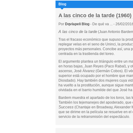
Blog
A las cinco de la tarde (1960)
Por
Dqvlapeli Blog
- De qué va ... - 26/02/201
A las cinco de la tarde
(Juan Antonio Bardem
Tras el fracaso económico que supuso la pro
replegar velas en el seno de Uninci, la product
proyectos más personales. Concibe así, una 
centrada en la trastienda del toreo.
El argumento plantea un triángulo entre un m
en horas bajas, Juan Reyes (Paco Rabal), y o
ascenso, José Álvarez (Germán Cobos). El vér
superior está ocupado por el hombre que man
Diosdado). Hay también dos mujeres cuya vida
ha vuelto a la prostitución, aunque sigue man
olvidada en el barrio humilde del que José ha
Bardem muestra el apartado de los toros, las tert
También los tejemanejes del apoderado, que 
Success
(Chantaje en Broadway, Alexander Ma
que se dirime en la película se resuelve en el 
servicio de la retransmisión del espectáculo.