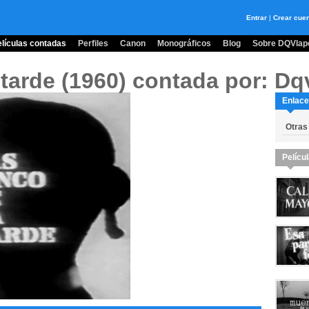
Entrar
|
Crear cue
lículas contadas
Perfiles
Canon
Monográficos
Blog
Sobre DQVlape
 tarde (1960)
contada por: Dqv
Enlace
Otras
Pelícu