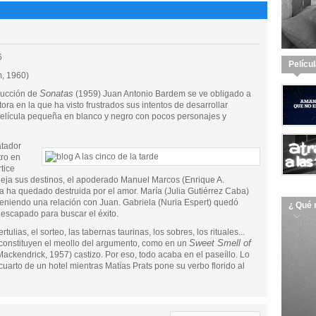
6
Pelícu
, 1960)
Sonatas
ducción de
(1959) Juan Antonio Bardem se ve obligado a
ora en la que ha visto frustrados sus intentos de desarrollar
película pequeña en blanco y negro con pocos personajes y
atador
tro en
tice
eja sus destinos, el apoderado Manuel Marcos (Enrique A.
 ha quedado destruida por el amor. María (Julia Gutiérrez Caba)
teniendo una relación con Juan. Gabriela (Nuria Espert) quedó
¿ Qué 
 escapado para buscar el éxito.
ulias, el sorteo, las tabernas taurinas, los sobres, los rituales...
Sweet Smell of
constituyen el meollo del argumento, como en un
ckendrick, 1957) castizo. Por eso, todo acaba en el paseíllo. Lo
cuarto de un hotel mientras Matías Prats pone su verbo florido al