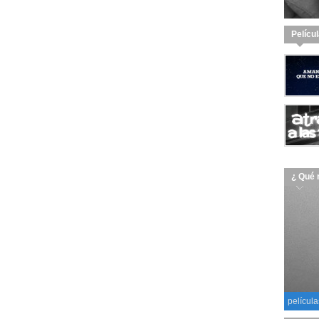
Pelícu
¿ Qué 
película