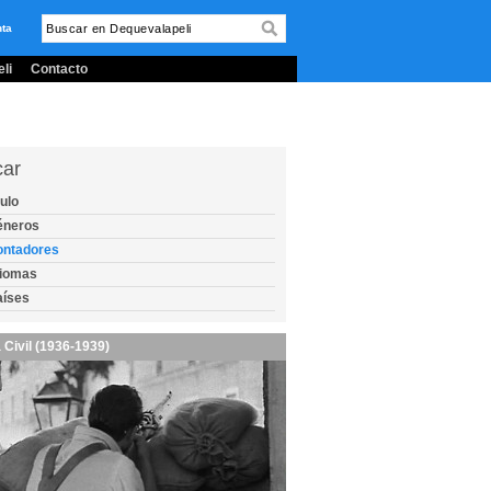
nta
li
Contacto
car
tulo
éneros
ontadores
diomas
aíses
 Civil (1936-1939)