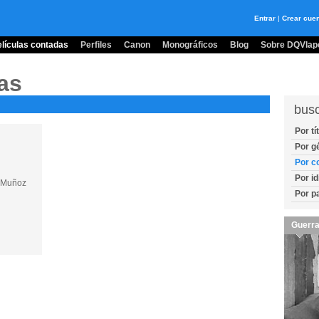
Entrar
|
Crear cue
lículas contadas
Perfiles
Canon
Monográficos
Blog
Sobre DQVlape
as
bus
Por tí
Por g
Por c
Por i
ª Muñoz
Por p
Guerra