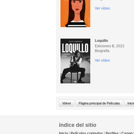
Ver vídeo
Loquillo
Ediciones B, 2022
Biografía
Ver vídeo
índice del sitio
Inicio
|
Películas contadas
|
Perfiles
|
Canon