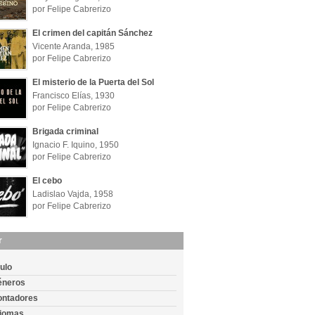
por Felipe Cabrerizo
El crimen del capitán Sánchez
Vicente Aranda, 1985
por Felipe Cabrerizo
El misterio de la Puerta del Sol
Francisco Elías, 1930
por Felipe Cabrerizo
Brigada criminal
Ignacio F. Iquino, 1950
por Felipe Cabrerizo
El cebo
Ladislao Vajda, 1958
por Felipe Cabrerizo
r
tulo
éneros
ontadores
diomas