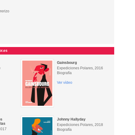
rerizo
or.es
Gainsbourg
e
Expediciones Polares, 2016
Biografía
Ver vídeo
os
Johnny Hallyday
elas
Expediciones Polares, 2018
2017
Biografía