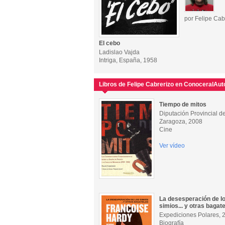
por Felipe Cab
El cebo
Ladislao Vajda
Intriga, España, 1958
Libros de Felipe Cabrerizo en ConoceralAut
Tiempo de mitos
Diputación Provincial d
Zaragoza, 2008
Cine
Ver vídeo
La desesperación de l
simios... y otras bagat
Expediciones Polares, 
Biografía