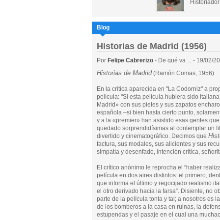
Historiado
Blog
Historias de Madrid (1956)
Por
Felipe Cabrerizo
- De qué va ... - 19/02/2
Historias de Madrid
(Ramón Comas, 1956)
En la crítica aparecida en "La Codorniz" a pro
película: "Si esta película hubiera sido italian
Madrid» con sus pieles y sus zapatos encharol
española –si bien hasta cierto punto, solamen
y a la «premier» han asistido esas gentes que
quedado sorprendidísimas al contemplar un fi
Hist
divertido y cinematográfico. Decimos que
factura, sus modales, sus alicientes y sus recu
simpatía y desenfado, intención crítica, señor
El crítico anónimo le reprocha el “haber realiz
película en dos aires distintos: el primero, den
que informa el último y regocijado realismo ita
el otro derivado hacia la farsa”. Disiente, no o
parte de la película tonta y tal; a nosotros e
de los bomberos a la casa en ruinas, la defens
estupendas y el pasaje en el cual una muchach