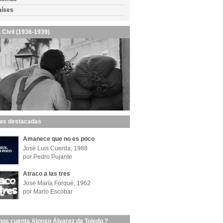
aíses
 Civil (1936-1939)
las destacadas
Amanece que no es poco
José Luis Cuerda, 1988
por Pedro Pujante
Atraco a las tres
José María Forqué, 1962
por Mario Escobar
nos cuenta Alonso Álvarez de Toledo ?