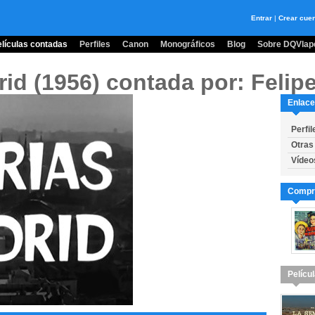
Entrar
|
Crear cue
lículas contadas
Perfiles
Canon
Monográficos
Blog
Sobre DQVlape
rid (1956)
contada por: Felip
Enlace
Perfil
Otras
Vídeo
Compra
Pelícu