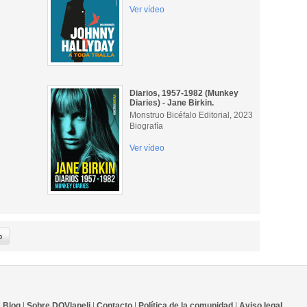
Ver vídeo
Diarios, 1957-1982 (Munkey
Diaries) - Jane Birkin.
Monstruo Bicéfalo Editorial, 2023
Biografía
Ver vídeo
|
Blog
|
Sobre DQVlapeli
|
Contacto
|
Política de la comunidad
|
Aviso legal