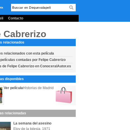
nta
li
Contacto
e Cabrerizo
s relacionados
es relacionados con esta película
 películas contadas por Felipe Cabrerizo
s de Felipe Cabrerizo en ConoceralAutor.es
s disponibles
Ver película
Historias de Madrid
las relacionadas
La semana del asesino
Eloy de la Iglesia, 1971