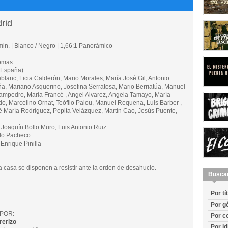
rid
in. | Blanco / Negro | 1,66:1 Panorámico
omas
(España)
anc, Licia Calderón, Mario Morales, María José Gil, Antonio
, Mariano Asquerino, Josefina Serratosa, Mario Berriatúa, Manuel
ampedro, María Francé , Angel Alvarez, Angela Tamayo, María
o, Marcelino Ornat, Teófilo Palou, Manuel Requena, Luis Barber ,
é María Rodríguez, Pepita Velázquez, Martín Cao, Jesús Puente,
oaquín Bollo Muro, Luis Antonio Ruiz
do Pacheco
Enrique Pinilla
a casa se disponen a resistir ante la orden de desahucio.
Busca
Por tí
Por g
POR:
Por c
rerizo
Por i