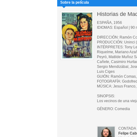
Sobre la película
Historias de Mad
ESPAÑA, 1956
IDIOMAS: Español | 90 m
DIRECCIÓN: Ramón C
PRODUCCIÓN: Uninci 
INTÉRPRETES: Tony Lebl
Riquelme, Mariano Azaña
Peyró, Matilde Muñoz S
Cañete, Casimiro Hurtad
Sergio Mendizábal, Jos
Luis Ciges
GUIÓN: Ramón Comas, J
FOTOGRAFÍA: Godofre
MÚSICA: Jesus Franco, 
SINOPSIS:
Los vecinos de una viej
GÉNERO: Comedia
CONTADA 
Felipe Cab