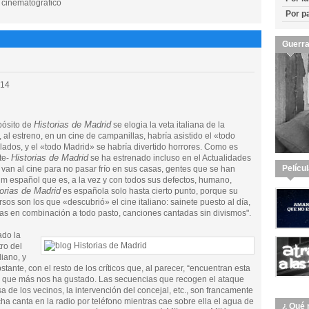
r cinematográfico
Por p
Guerra
014
Historias de Madrid
pósito de
se elogia la veta italiana de la
a, al estreno, en un cine de campanillas, habría asistido el «todo
ados, y el «todo Madrid» se habría divertido horrores. Como es
Historias de Madrid
te-
se ha estrenado incluso en el Actualidades
Pelícu
 van al cine para no pasar frío en sus casas, gentes que se han
lm español que es, a la vez y con todos sus defectos, humano,
orias de Madrid
es española solo hasta cierto punto, porque su
rsos son los que «descubrió» el cine italiano: sainete puesto al día,
itas en combinación a todo pasto, canciones cantadas sin divismos".
ado la
tro del
liano, y
bstante, con el resto de los críticos que, al parecer, “encuentran esta
s la que más nos ha gustado. Las secuencias que recogen el ataque
a de los vecinos, la intervención del concejal, etc., son francamente
a canta en la radio por teléfono mientras cae sobre ella el agua de
¿ Qué 