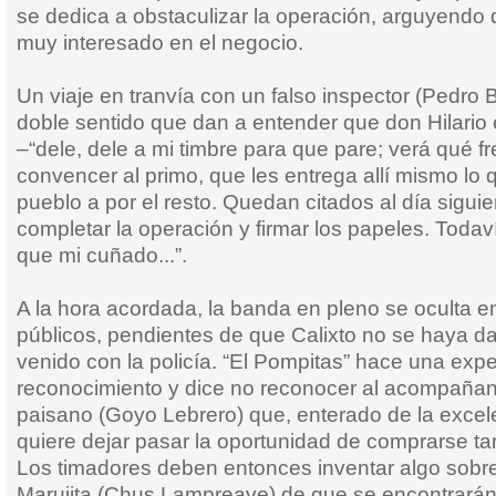
se dedica a obstaculizar la operación, arguyendo
muy interesado en el negocio.
Un viaje en tranvía con un falso inspector (Pedro B
doble sentido que dan a entender que don Hilario e
–“dele, dele a mi timbre para que pare; verá qué f
convencer al primo, que les entrega allí mismo lo q
pueblo a por el resto. Quedan citados al día siguie
completar la operación y firmar los papeles. Todaví
que mi cuñado...”.
A la hora acordada, la banda en pleno se oculta e
públicos, pendientes de que Calixto no se haya d
venido con la policía. “El Pompitas” hace una exp
reconocimiento y dice no reconocer al acompañant
paisano (Goyo Lebrero) que, enterado de la excel
quiere dejar pasar la oportunidad de comprarse ta
Los timadores deben entonces inventar algo sobre
Marujita (Chus Lampreave) de que se encontrarán c