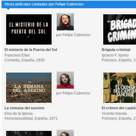
Otras películas contadas por Felipe Cabrerizo
por Felipe Cabrerizo
El misterio de la Puerta del Sol
Brigada criminal
Francisco Elías
Ignacio F. Iquino
Comedia, España, 1930
Policiaco, España, 
por Felipe Cabrerizo
La semana del asesino
El crimen del capit
Eloy de la Iglesia
Vicente Aranda
Homosexualidad, España, 1971
Policiaco, España, 