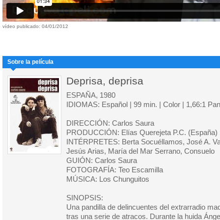
vídeo publicado: 04/01/2012
Sobre la película
Deprisa, deprisa
ESPAÑA, 1980
IDIOMAS: Español | 99 min. | Color | 1,66:1 Pa
DIRECCIÓN: Carlos Saura
PRODUCCIÓN: Elías Querejeta P.C. (España)
INTÉRPRETES: Berta Socuéllamos, José A. Va
Jesús Arias, María del Mar Serrano, Consuelo
GUIÓN: Carlos Saura
FOTOGRAFÍA: Teo Escamilla
MÚSICA: Los Chunguitos
SINOPSIS:
Una pandilla de delincuentes del extrarradio mad
tras una serie de atracos. Durante la huida Áng