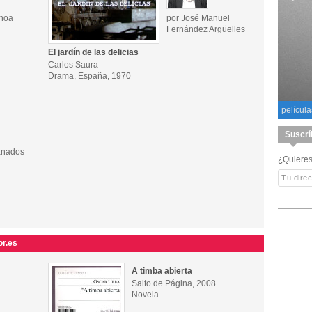
choa
por José Manuel
Fernández Argüelles
El jardín de las delicias
Carlos Saura
Drama, España, 1970
película
Suscrí
ranados
¿Quieres
or.es
A timba abierta
Salto de Página, 2008
Novela