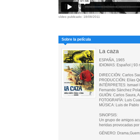
vídeo publicado: 18/08/2011
Sobre la película
La caza
ESPAÑA, 1965
IDIOMAS: Español | 93 m
DIRECCIÓN: Carlos Sa
PRODUCCIÓN: Elías Que
INTÉRPRETES: Ismael Me
Fernando Sánchez Pol
GUIÓN: Carlos Saura, A
FOTOGRAFÍA: Luis Cua
MÚSICA: Luis de Pablo
SINOPSIS:
Un grupo de amigos acud
heridas provocadas por 
GÉNERO: Drama,Guerra 