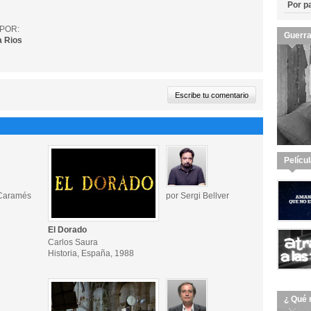
Por p
POR:
Guerra
a Rios
Pelícu
 Caramés
por Sergi Bellver
El Dorado
Carlos Saura
Historia, España, 1988
¿ Qué 