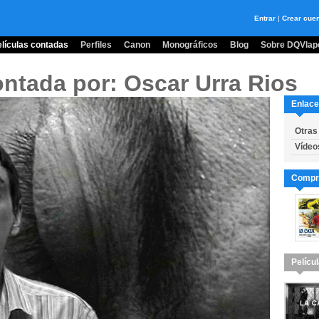
Entrar
|
Crear cue
lículas contadas
Perfiles
Canon
Monográficos
Blog
Sobre DQVlape
ontada por: Oscar Urra Rios
Enlace
Otras
Vídeo
Compra
Pelícu