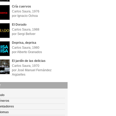
Cría cuervos
Carlos Saura, 1976
por Ignacio Ochoa
El Dorado
Carlos Saura, 1988
por Sergi Bellver
Deprisa, deprisa
Carlos Saura, 1980
por Alberto Granados
El jardín de las delicias
Carlos Saura, 1970
por José Manuel Fernández
Argüelles
r
tulo
éneros
ontadores
diomas