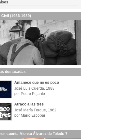
aíses
 Civil (1936-1939)
las destacadas
Amanece que no es poco
José Luis Cuerda, 1988
por Pedro Pujante
Atraco a las tres
José María Forqué, 1962
por Mario Escobar
nos cuenta Alonso Álvarez de Toledo ?