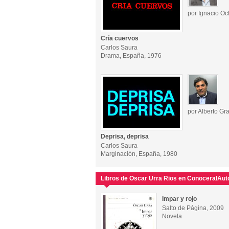
por Ignacio O
Cría cuervos
Carlos Saura
Drama, España, 1976
por Alberto G
Deprisa, deprisa
Carlos Saura
Marginación, España, 1980
Libros de Oscar Urra Rios en ConoceralAut
Impar y rojo
Salto de Página, 2009
Novela