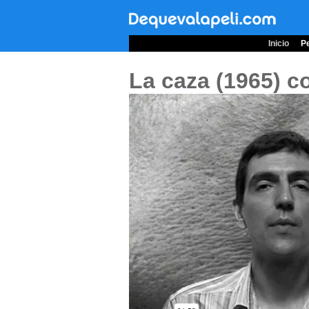
Inicio
Pe
La caza (1965)
c