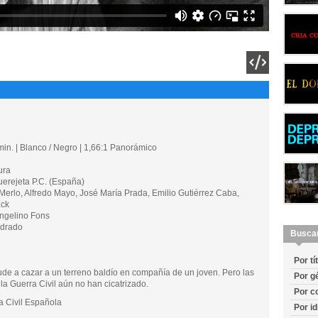
in. | Blanco / Negro | 1,66:1 Panorámico
ura
rejeta P.C. (España)
rlo, Alfredo Mayo, José María Prada, Emilio Gutiérrez Caba,
ack
ngelino Fons
drado
Busca
Por tí
e a cazar a un terreno baldío en compañía de un joven. Pero las
Por g
la Guerra Civil aún no han cicatrizado.
Por c
Civil Española
Por i