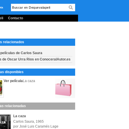
nta
li
Contacto
s relacionados
 películas de Carlos Saura
s de Oscar Urra Rios en ConoceralAutor.es
s disponibles
Ver película
La caza
las relacionadas
La caza
Carlos Saura, 1965
por José Luis Caramés Lage