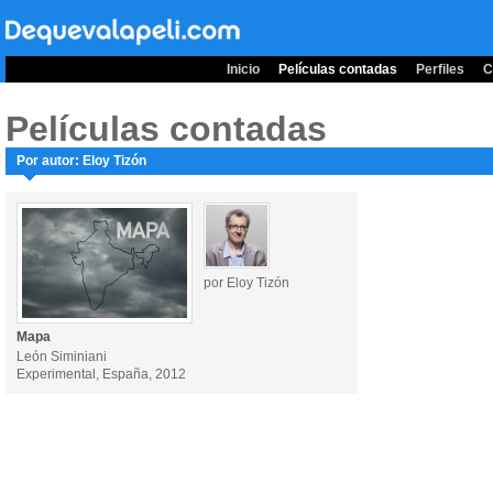
Inicio
Películas contadas
Perfiles
C
Películas contadas
Por autor: Eloy Tizón
por Eloy Tizón
Mapa
León Siminiani
Experimental, España, 2012