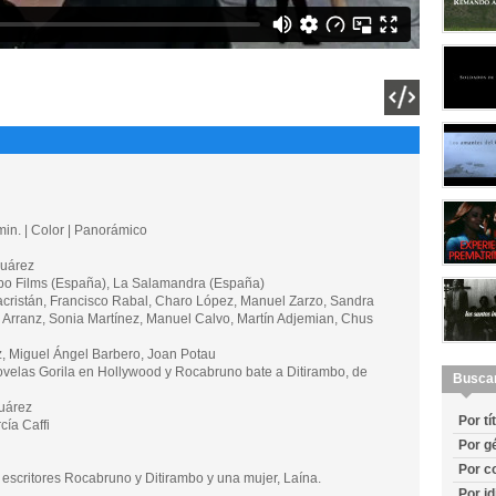
in. | Color | Panorámico
uárez
 Films (España), La Salamandra (España)
istán, Francisco Rabal, Charo López, Manuel Zarzo, Sandra
é Arranz, Sonia Martínez, Manuel Calvo, Martín Adjemian, Chus
 Miguel Ángel Barbero, Joan Potau
las Gorila en Hollywood y Rocabruno bate a Ditirambo, de
Busca
uárez
Por tí
ía Caffi
Por g
Por c
s escritores Rocabruno y Ditirambo y una mujer, Laína.
Por i