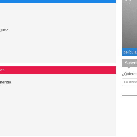
íguez
película
Suscrí
.es
¿Quieres
 herido