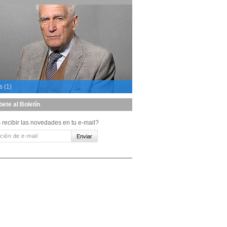
s (1)
bete al Boletín
 recibir las novedades en tu e-mail?