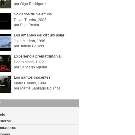
por Olga Rodríguez
Soldados de Salamina
David Trueba, 2003
por Pilar Pastor
Los amantes del círculo polar
Julio Medem, 1998
por Julieta Pellicer
Experiencia prematrimonial
Pedro Masó, 1972
por Santiago Aguilar
Los santos inocentes
Mario Camus, 1984
por Marifé Santiago Bolaños
r
tulo
éneros
ontadores
diomas