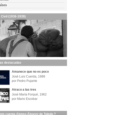
aíses
 Civil (1936-1939)
las destacadas
Amanece que no es poco
José Luis Cuerda, 1988
por Pedro Pujante
Atraco a las tres
José María Forqué, 1962
por Mario Escobar
nos cuenta Alonso Álvarez de Toledo ?