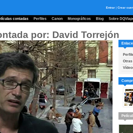
Entrar
|
Crear cue
lículas contadas
Perfiles
Canon
Monográficos
Blog
Sobre DQVlape
ontada por: David Torrejón
Enlace
Perfil
Otras
Vídeo
Compra
Pelícu