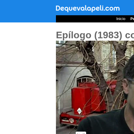
Inicio
Pe
Epílogo (1983)
c