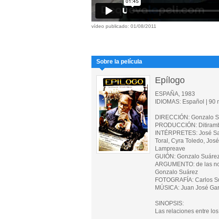
vídeo publicado: 01/08/2011
Sobre la película
Epílogo
ESPAÑA, 1983
IDIOMAS: Español | 90 m
DIRECCIÓN: Gonzalo S
PRODUCCIÓN: Ditirambo
INTÉRPRETES: José Sacr
Toral, Cyra Toledo, Jos
Lampreave
GUIÓN: Gonzalo Suárez,
ARGUMENTO: de las nove
Gonzalo Suárez
FOTOGRAFÍA: Carlos S
MÚSICA: Juan José Garc
SINOPSIS:
Las relaciones entre lo