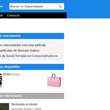
nta
li
Contacto
s relacionados
es relacionados con esta película
 películas de Gonzalo Suárez
s de David Torrejón en ConoceralAutor.es
s disponibles
DVD
Epílogo
las relacionadas
Remando al viento
Gonzalo Suárez, 1988