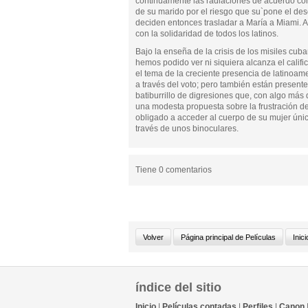
continuamente las radiaciones de acuerdo con e
de su marido por el riesgo que su`pone el des
deciden entonces trasladar a María a Miami. 
con la solidaridad de todos los latinos.
Bajo la enseña de la crisis de los misiles cu
hemos podido ver ni siquiera alcanza el califi
el tema de la creciente presencia de latinoame
a través del voto; pero también están present
batiburrillo de digresiones que, con algo más 
una modesta propuesta sobre la frustración d
obligado a acceder al cuerpo de su mujer úni
través de unos binoculares.
Tiene 0 comentarios
índice del sitio
Inicio
|
Películas contadas
|
Perfiles
|
Canon