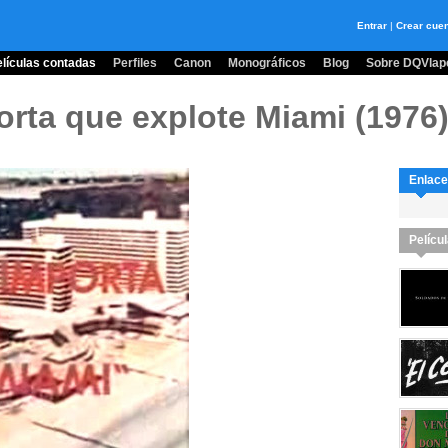
Entrar
|
Crear cue
lículas contadas
Perfiles
Canon
Monográficos
Blog
Sobre DQVlape
orta que explote Miami (1976
Enlace
Pelícu