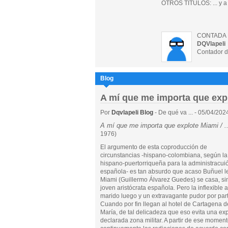
OTROS TITULOS: ... y a
CONTADA 
DQVlapeli
Contador d
Blog
A mí que me importa que exp
Por
Dqvlapeli Blog
- De qué va ... - 05/04/202
A mí que me importa que explote Miami / .
1976)
El argumento de esta coproducción de
circunstancias -hispano-colombiana, según la
hispano-puertorriqueña para la administracui
española- es tan absurdo que acaso Buñuel le
Miami (Guillermo Álvarez Guedes) se casa, s
joven aristócrata española. Pero la inflexible 
marido luego y un extravagante pudor por par
Cuando por fin llegan al hotel de Cartagena d
María, de tal delicadeza que eso evita una ex
declarada zona militar. A partir de ese momento