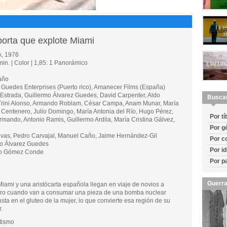
orta que explote Miami
, 1976
in. | Color | 1,85: 1 Panorámico
año
edes Enterprises (Puerto rico), Amanecer Films (España)
trada, Guillermo Álvarez Guedes, David Carpenter, Aldo
Busca
 Trini Alonso, Armando Roblam, César Campa, Anam Munar, María
Centenero, Julio Domingo, María Antonia del Río, Hugo Pérez,
Por tí
mando, Antonio Ramis, Guillermo Ardila, María Cristina Gálvez,
Por g
vas, Pedro Carvajal, Manuel Caño, Jaime Hernández-Gil
Por c
 Álvarez Guedes
Por i
co Gómez Conde
Por p
Guerra
iami y una aristócarta española llegan en viaje de novios a
ero cuando van a consumar una pieza de una bomba nuclear
ta en el gluteo de la mujer, lo que convierte esa región de su
.
tismo