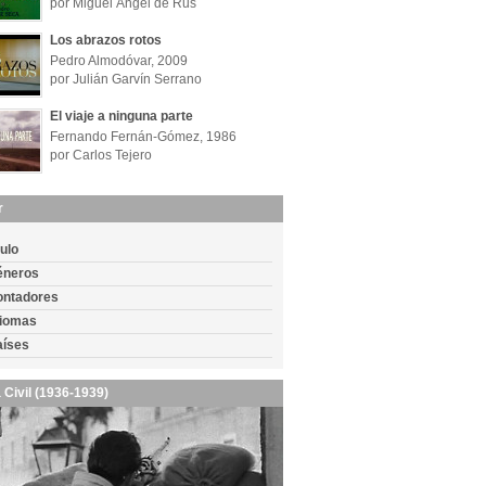
por Miguel Ángel de Rus
Los abrazos rotos
Pedro Almodóvar, 2009
por Julián Garvín Serrano
El viaje a ninguna parte
Fernando Fernán-Gómez, 1986
por Carlos Tejero
r
tulo
éneros
ontadores
diomas
aíses
 Civil (1936-1939)