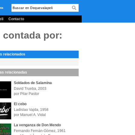
nta
li
Contacto
)
contada por:
s relacionados
las relacionadas
Soldados de Salamina
David Trueba, 2003
por Pilar Pastor
El cebo
Ladislao Vajda, 1958
por Manuel A. Vidal
La venganza de Don Mendo
Fernando Fernán-Gómez, 1961