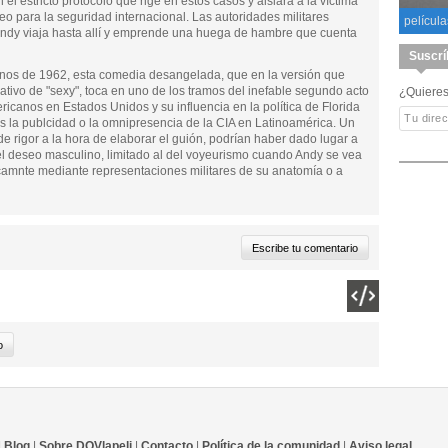
l estricto protocolo que rige en estos casos y aislará a la víctima
eo para la seguridad internacional. Las autoridades militares
película
Andy viaja hasta allí y emprende una huega de hambre que cuenta
Suscrí
banos de 1962, esta comedia desangelada, que en la versión que
cativo de "sexy", toca en uno de los tramos del inefable segundo acto
¿Quieres
ricanos en Estados Unidos y su influencia en la política de Florida
es la publcidad o la omnipresencia de la CIA en Latinoamérica. Un
de rigor a la hora de elaborar el guión, podrían haber dado lugar a
el deseo masculino, limitado al del voyeurismo cuando Andy se vea
camnte mediante representaciones militares de su anatomía o a
|
Blog
|
Sobre DQVlapeli
|
Contacto
|
Política de la comunidad
|
Aviso legal