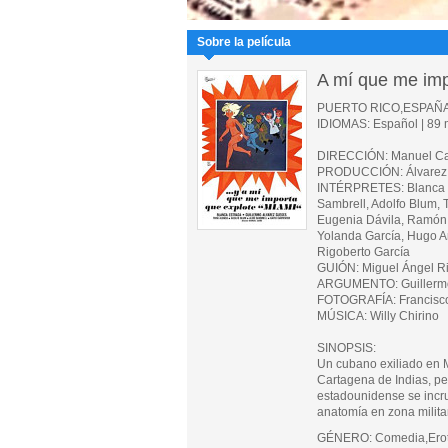
Sobre la película
A mí que me imp
PUERTO RICO,ESPAÑA
IDIOMAS: Español | 89 m
DIRECCIÓN: Manuel C
PRODUCCIÓN: Álvarez Gu
INTÉRPRETES: Blanca Es
Sambrell, Adolfo Blum,
Eugenia Dávila, Ramón 
Yolanda García, Hugo Ar
Rigoberto García
GUIÓN: Miguel Ángel Ri
ARGUMENTO: Guillermo
FOTOGRAFÍA: Francis
MÚSICA: Willy Chirino
SINOPSIS:
Un cubano exiliado en M
Cartagena de Indias, p
estadounidense se incrus
anatomía en zona militar
GÉNERO: Comedia,Ero