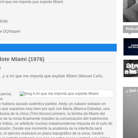
 mí que me importa que explote Miami
POR:
Pelícu
e DQVlapeli
lote Miami (1976)
4
.. y a mí que me importa que explote Miami
(Manuel Caño,
¿ Qué 
 pensa,
ón
 hubiera sacado auténtico partido. Andy, un cubano exiliado en
in que sepamos muy bien por qué con María (Blanca Estrada), una
abuela de la chica (Trini Alonso) primero, la familia de Miami del
te de la novia finalmente impiden la consumación del matrimonio.
e Indias, un artefacto nuclear estadounidense impacta en el culo de
plosión. Desde ese momento la anatomía de la interfecta será
, el ejérciro realizará un plano topográfico de la zona, medirá