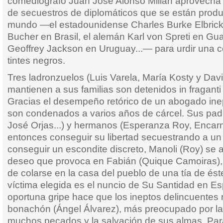
comediógrafo Juan José Alonso Millán aprovecha 
de secuestros de diplomáticos que se están produ
mundo —el estadounidense Charles Burke Elbricke
Bucher en Brasil, el alemán Karl von Spreti en Gua
Geoffrey Jackson en Uruguay...— para urdir una 
tintes negros.
Tres ladronzuelos (Luis Varela, María Kosty y Davi
mantienen a sus familias son detenidos in fraganti
Gracias el desempeño retórico de un abogado inep
son condenados a varios años de cárcel. Sus pa
José Orjas...) y hermanos (Esperanza Roy, Encarn
entonces conseguir su libertad secuestrando a un
conseguir un escondite discreto, Manoli (Roy) se 
deseo que provoca en Fabián (Quique Camoiras), s
de colarse en la casa del pueblo de una tía de éste
víctima elegida es el nuncio de Su Santidad en E
oportuna gripe hace que los ineptos delincuentes 
bonachón (Ángel Álvarez), más preocupado por la
muchos pecados y la salvación de sus almas. Par