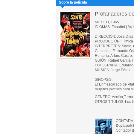
Sobre la película
Profanadores d
MÉXICO, 1965
IDIOMAS: Español | 84 m
DIRECCIÓN: José Díaz
PRODUCCIÓN: Fílmica V
INTÉRPRETES: Santo, Gi
Camacho, Fernando Osés
Rentería, Arturo Castr
GUIÓN: Rafael García T
FOTOGRAFÍA: Eduardo 
MÚSICA: Jorge Pérez
SINOPSIS:
El Enmascarado de Plata
mujeres jóvenes para s
GÉNERO: Acción,Terror
OTROS TITULOS: Los tra
CONTADA 
Dqvlapeli 
Contador d