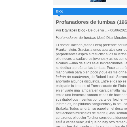
Blog
Profanadores de tumbas (196
Por
Dqvlapeli Blog
- De qué va ... - 06/06/202
Profanadores de tumbas
(José Díaz Morales
El doctor Toicher (Mario Orea) pretende ser u
Frankenstein. Gracias a unos aparatos con luc
parpadeantes aspira a resucitar a los muertos
ello necesita cadáveres jóvenes y así es como
sicarios —uno de ellos es el imprescindible
se dedica a profanar las tumbas. Poco tardar
mano valen para bien poco y que es mejor ha
ladrón de cadáveres
, de Robert Louis Steve
ahorrado algunos disgustos. Entre ellos no es
estirparle la tiroides al Enmascarado de Plata 
en enviarle una lámpara en cuya pantalla ha
emite una freuencia sonora capaz de hacer e
sus diabólicos inventos por parte de Toicher 
infernales, las pinturas sangrientas y la pel
Brákola. Todos tendrán su papel en el desarro
actuaciones musicales de Marta (Gina Romand)
corazones el doctor Toicher considera idóneo
está a verlas venir, así que no hay otro reme
resolución del asunto con la colaboración de I