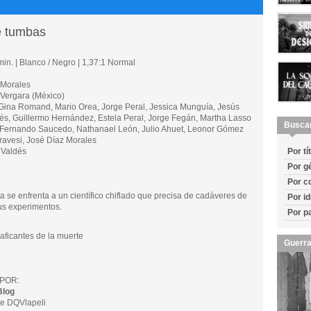
e tumbas
in. | Blanco / Negro | 1,37:1 Normal
 Morales
ergara (México)
na Romand, Mario Orea, Jorge Peral, Jessica Munguía, Jesús
, Guillermo Hernández, Estela Peral, Jorge Fegán, Martha Lasso
Busca
o, Fernando Saucedo, Nathanael León, Julio Ahuet, Leonor Gómez
ravesi, José Díaz Morales
Valdés
Por tí
Por g
Por c
 se enfrenta a un científico chiflado que precisa de cadáveres de
Por i
us experimentos.
Por p
ficantes de la muerte
Guerra
POR:
Blog
e DQVlapeli