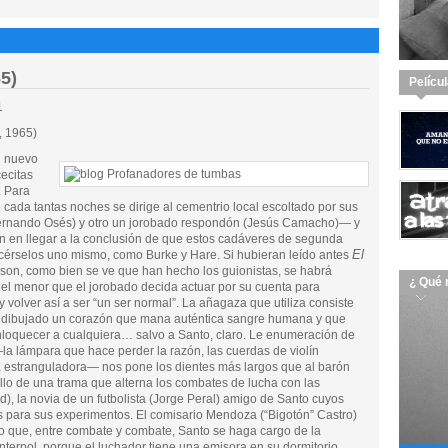
5)
Pelícu
1
, 1965)
n nuevo
ecitas
. Para
 cada tantas noches se dirige al cementrio local escoltado por sus
 Fernando Osés) y otro un jorobado respondón (Jesús Camacho)— y
án en llegar a la conclusión de que estos cadáveres de segunda
El
cérselos uno mismo, como Burke y Hare. Si hubieran leído antes
nson, como bien se ve que han hecho los guionistas, se habrá
¿ Qué 
 el menor que el jorobado decida actuar por su cuenta para
y volver así a ser “un ser normal”. La añagaza que utiliza consiste
y dibujado un corazón que mana auténtica sangre humana y que
nloquecer a cualquiera… salvo a Santo, claro. Le enumeración de
—la lámpara que hace perder la razón, las cuerdas de violín
uca estranguladora— nos pone los dientes más largos que al barón
llo de una trama que alterna los combates de lucha con las
, la novia de un futbolista (Jorge Peral) amigo de Santo cuyos
s para sus experimentos. El comisario Mendoza (“Bigotón” Castro)
dio que, entre combate y combate, Santo se haga cargo de la
nterpol, porque el luchador tiene una emisora en su dormitorio