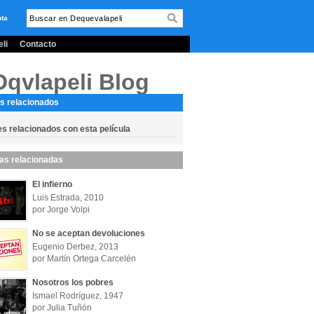
nta
li
Contacto
Dqvlapeli Blog
s relacionados
es relacionados con esta película
las relacionadas
El infierno
Luis Estrada, 2010
por Jorge Volpi
No se aceptan devoluciones
Eugenio Derbez, 2013
por Martín Ortega Carcelén
Nosotros los pobres
Ismael Rodríguez, 1947
por Julia Tuñón