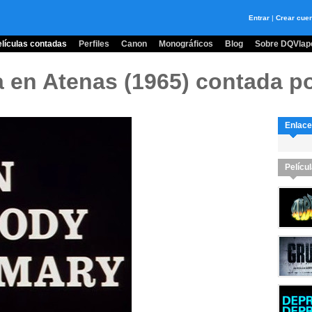
Entrar
|
Crear cue
lículas contadas
Perfiles
Canon
Monográficos
Blog
Sobre DQVlape
a en Atenas (1965)
contada po
Enlace
Pelícu