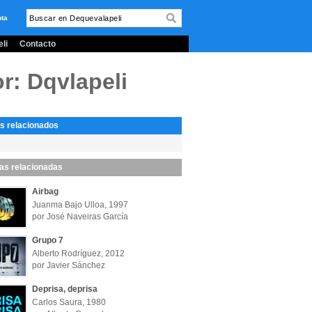
nta
li
Contacto
r: Dqvlapeli
s relacionados
las relacionadas
Airbag
Juanma Bajo Ulloa, 1997
por José Naveiras García
Grupo 7
Alberto Rodríguez, 2012
por Javier Sánchez
Deprisa, deprisa
Carlos Saura, 1980