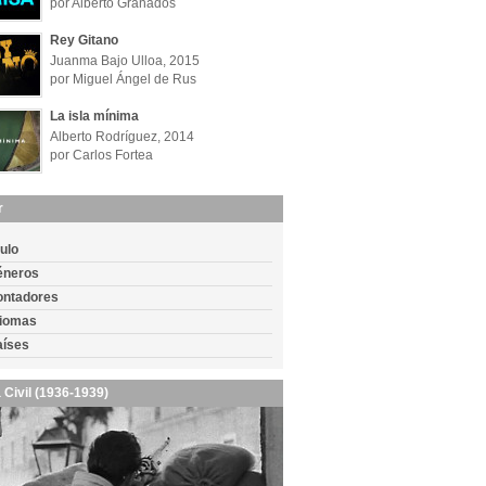
por Alberto Granados
Rey Gitano
Juanma Bajo Ulloa, 2015
por Miguel Ángel de Rus
La isla mínima
Alberto Rodríguez, 2014
por Carlos Fortea
r
tulo
éneros
ontadores
diomas
aíses
 Civil (1936-1939)