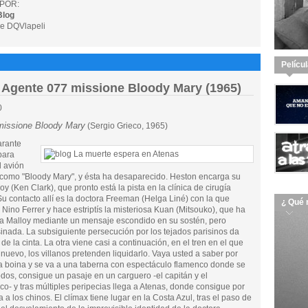
POR:
Blog
e DQVlapeli
Pelícu
/ Agente 077 missione Bloody Mary (1965)
0
missione Bloody Mary
(Sergio Grieco, 1965)
arante
para
l avión
 como "Bloody Mary", y ésta ha desaparecido. Heston encarga su
 (Ken Clark), que pronto está la pista en la clínica de cirugía
Su contacto allí es la doctora Freeman (Helga Liné) con la que
¿ Qué 
Nino Ferrer y hace estriptís la misteriosa Kuan (Mitsouko), que ha
a a Malloy mediante un mensaje escondido en su sostén, pero
inada. La subsiguiente persecución por los tejados parisinos da
e la cinta. La otra viene casi a continuación, en el tren en el que
nuevo, los villanos pretenden liquidarlo. Vaya usted a saber por
a boina y se va a una taberna con espectáculo flamenco donde se
s, consigue un pasaje en un carguero -el capitán y el
- y tras múltiples peripecias llega a Atenas, donde consigue por
a los chinos. El clímax tiene lugar en la Costa Azul, tras el paso de