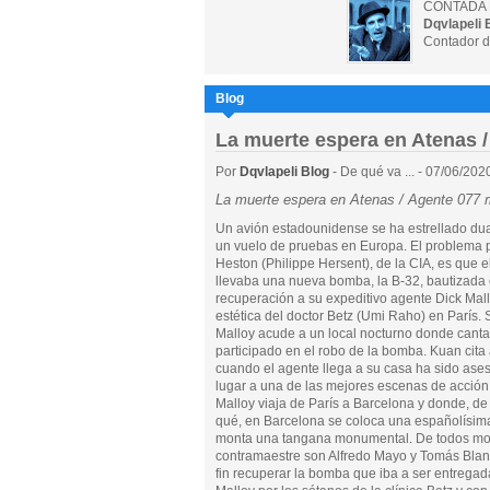
CONTADA 
Dqvlapeli 
Contador d
Blog
La muerte espera en Atenas 
Por
Dqvlapeli Blog
- De qué va ... - 07/06/202
La muerte espera en Atenas / Agente 077 
Un avión estadounidense se ha estrellado du
un vuelo de pruebas en Europa. El problema 
Heston (Philippe Hersent), de la CIA, es que e
llevaba una nueva bomba, la B-32, bautizada
recuperación a su expeditivo agente Dick Malloy
estética del doctor Betz (Umi Raho) en París. 
Malloy acude a un local nocturno donde canta 
participado en el robo de la bomba. Kuan cit
cuando el agente llega a su casa ha sido ases
lugar a una de las mejores escenas de acción d
Malloy viaja de París a Barcelona y donde, de 
qué, en Barcelona se coloca una españolísim
monta una tangana monumental. De todos modo
contramaestre son Alfredo Mayo y Tomás Blanco
fin recuperar la bomba que iba a ser entregada 