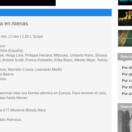
a en Atenas
min. | Color | 2,35:1 Scope
eco
lms (España)
, Helga Liné, Philippe Hersent, Mitsouko, Umberto Raho, Silvana
Busca
, Andrea Scotti, Franca Polesello, Erika Blanc, Alfredo Mayo, Tomás
Por tí
za, Marcello Coscia, Leonardo Martín
io Baena
Por g
nino
Por c
Por i
acional roba una bomba atómica en Europa. Para resolver el caso,
Por p
ajar hasta Atenas.
Guerra
 077 Missione Bloody Mary
alo-francesa.