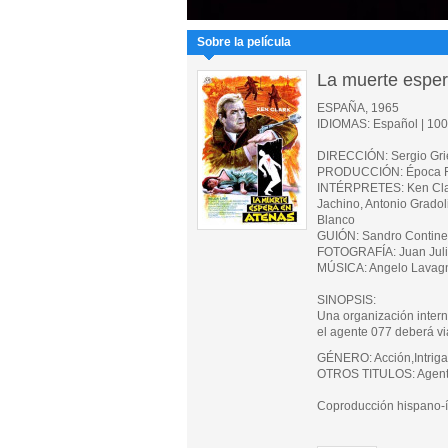
Sobre la película
La muerte esper
ESPAÑA, 1965
IDIOMAS: Español | 100 
DIRECCIÓN: Sergio Gri
PRODUCCIÓN: Época Fi
INTÉRPRETES: Ken Clark
Jachino, Antonio Gradoli
Blanco
GUIÓN: Sandro Continen
FOTOGRAFÍA: Juan Jul
MÚSICA: Angelo Lavag
SINOPSIS:
Una organización intern
el agente 077 deberá vi
GÉNERO: Acción,Intriga
OTROS TITULOS: Agente
Coproducción hispano-ít