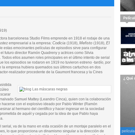
Pelícu
8
919)
uctora barcelonesa Studio Films emprende en 1918 el rodaje de una
Codicia
Mefisto
El
bustez empresarial a la empresa:
(1918),
(1918),
de estas emocinantes películas de episodios sirve para configurar
 el futuro director Ramón Quadreny y actrices como Silvia
 Todos ellos asumen roles principales en el último intento de serial
ue los episodios se rodaron en 1919 no tuvieron estreno -tardío, por
e la empresa hubiera quemados sus últimos cartuchos en dos
 actor-realizador procedente de la Gaumont francesa y la Cines
¿ Qué 
asistida
rcúleo
scarar
 malvado Samuel Mattey (Leandro Cinca), quien con la colaboración
de hacerse con el explosivo ideado por Pablo Winter (Ramón
esinar al hermano del científico y hacer ingresar en la sociedad
 prometida de aquél y cegada por la idea de que Pablo haya
ba.
l serial, va de la mano en esta ocasión de un montaje paralelo en el
iones, lo que proporciona un dinamismo singular a la dirección de
película