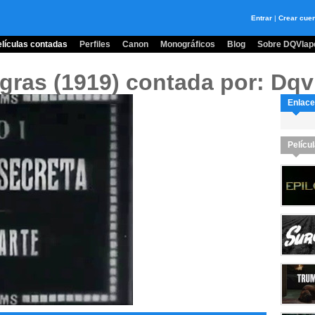
Entrar
|
Crear cue
lículas contadas
Perfiles
Canon
Monográficos
Blog
Sobre DQVlape
gras (1919)
contada por: Dqv
Enlace
Pelícu