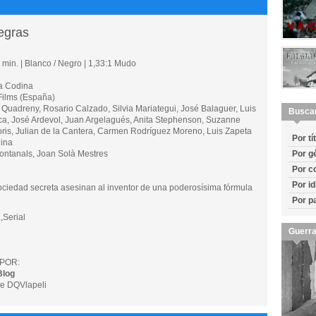
egras
min. | Blanco / Negro | 1,33:1 Mudo
a Codina
ilms (España)
dreny, Rosario Calzado, Silvia Mariategui, José Balaguer, Luis
Busca
ca, José Ardevol, Juan Argelagués, Anita Stephenson, Suzanne
ris, Julian de la Cantera, Carmen Rodríguez Moreno, Luis Zapeta
Por tí
ina
ntanals, Joan Solà Mestres
Por g
Por c
Por i
ciedad secreta asesinan al inventor de una poderosísima fórmula
Por p
,Serial
Guerra
POR:
Blog
e DQVlapeli