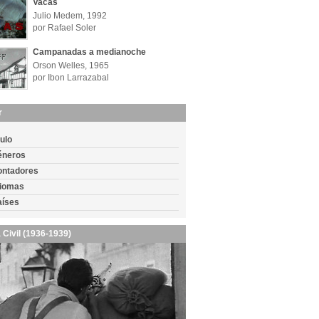
Vacas
Julio Medem, 1992
por Rafael Soler
Campanadas a medianoche
Orson Welles, 1965
por Ibon Larrazabal
r
tulo
éneros
ontadores
diomas
aíses
 Civil (1936-1939)