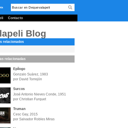
nta
li
Contacto
lapeli Blog
s relacionados
las relacionadas
Epílogo
Gonzalo Suárez, 1983
por David Torrejón
Surcos
José Antonio Nieves Conde, 1951
por Christian Furquet
Truman
Cesc Gay, 2015
por Salvador Robles Miras