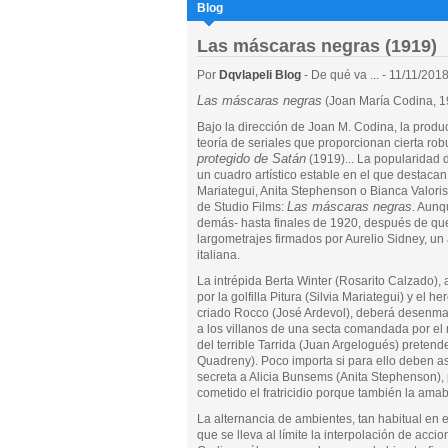
Blog
Las máscaras negras (1919)
Por
Dqvlapeli Blog
- De qué va ... - 11/11/201
Las máscaras negras
(Joan María Codina, 1
Bajo la dirección de Joan M. Codina, la prod
teoría de seriales que proporcionan cierta ro
protegido de Satán
(1919)... La popularidad 
un cuadro artístico estable en el que destacan
Mariategui, Anita Stephenson o Bianca Valoris.
Las máscaras negras
de Studio Films:
. Aunq
demás- hasta finales de 1920, después de qu
largometrajes firmados por Aurelio Sidney, un
italiana.
La intrépida Berta Winter (Rosarito Calzado), 
por la golfilla Pitura (Silvia Mariategui) y el he
criado Rocco (José Ardevol), deberá desenma
a los villanos de una secta comandada por el
del terrible Tarrida (Juan Argelogués) preten
Quadreny). Poco importa si para ello deben as
secreta a Alicia Bunsems (Anita Stephenson),
cometido el fratricidio porque también la ama
La alternancia de ambientes, tan habitual en e
que se lleva al límite la interpolación de acc