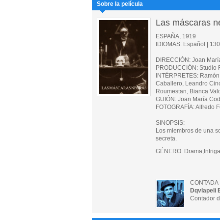
Sobre la película
Las máscaras n
ESPAÑA, 1919
IDIOMAS: Español | 130 
DIRECCIÓN: Joan Marí
PRODUCCIÓN: Studio F
INTÉRPRETES: Ramón Qua
Caballero, Leandro Cin
Roumestan, Bianca Valo
GUIÓN: Joan María Cod
FOTOGRAFÍA: Alfredo Fo
SINOPSIS:
Los miembros de una so
secreta.
GÉNERO: Drama,Intriga
CONTADA 
Dqvlapeli 
Contador d