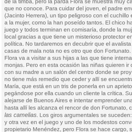
de la timba, pero la parda Flora se muestra muy ca
que no conoce. Para cuidar del joven, el padre e
(Jacinto Herrera), un tipo peligroso con el cuchil
a la mujer, como la han poseído tantos. El chico h
juego y todos terminan en comisaría, donde la mujer
local gracias a que tiene un misterioso protector 
política. No tardaremos en decubrir que el avalista
casas de mala nota no es otro que don Fortunato.
Flora va a visitar a sus hijas a las que tiene inter
monjas. Pero en esta ocasión las niñas quieren i
con su madre a un salón del centro donde se proye
no tiene más remedio que ceder y allí se encuent
María, que está en un tris de ponerla en un apriet
pegándose por ella cuando un cliente la crítica. Su
alejarse de Buenos Aires e intentar emprender un
hasta allí les alcanza el rencor de don Fortunato
las camelias
. Los giros argumentales se suceden
y otra vez en el juego y uno de los modestos conve
propietario Menéndez, pero Flora se hace cargo, 