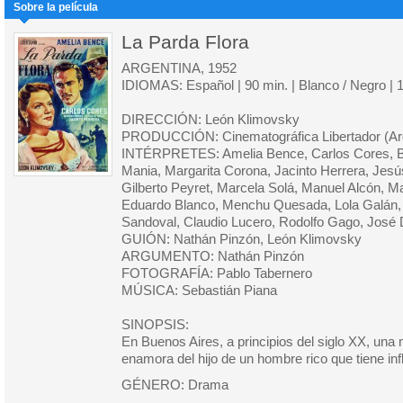
Sobre la película
La Parda Flora
ARGENTINA, 1952
IDIOMAS: Español | 90 min. | Blanco / Negro | 
DIRECCIÓN: León Klimovsky
PRODUCCIÓN: Cinematográfica Libertador (Ar
INTÉRPRETES: Amelia Bence, Carlos Cores, B
Mania, Margarita Corona, Jacinto Herrera, Jesú
Gilberto Peyret, Marcela Solá, Manuel Alcón, Ma
Eduardo Blanco, Menchu Quesada, Lola Galán,
Sandoval, Claudio Lucero, Rodolfo Gago, José D
GUIÓN: Nathán Pinzón, León Klimovsky
ARGUMENTO: Nathán Pinzón
FOTOGRAFÍA: Pablo Tabernero
MÚSICA: Sebastián Piana
SINOPSIS:
En Buenos Aires, a principios del siglo XX, un
enamora del hijo de un hombre rico que tiene infl
GÉNERO: Drama