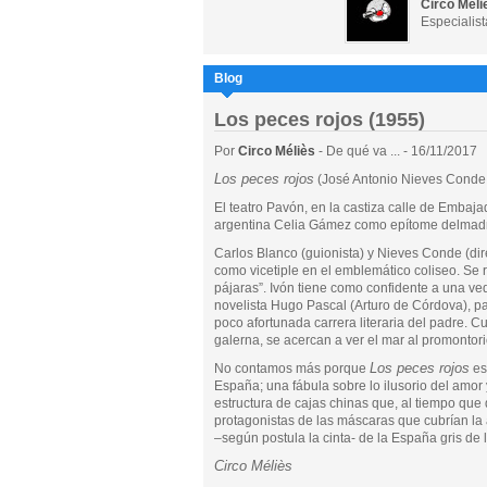
Circo Méli
Especialist
Blog
Los peces rojos (1955)
Por
Circo Méliès
- De qué va ... - 16/11/2017
Los peces rojos
(José Antonio Nieves Conde
El teatro Pavón, en la castiza calle de Embajad
argentina Celia Gámez como epítome delmadril
Carlos Blanco (guionista) y Nieves Conde (di
como vicetiple en el emblemático coliseo. Se r
pájaras”. Ivón tiene como confidente a una v
novelista Hugo Pascal (Arturo de Córdova), pa
poco afortunada carrera literaria del padre. C
galerna, se acercan a ver el mar al promontor
Los peces rojos
No contamos más porque
es
España; una fábula sobre lo ilusorio del amor 
estructura de cajas chinas que, al tiempo que 
protagonistas de las máscaras que cubrían la a
–según postula la cinta- de la España gris de 
Circo Méliès