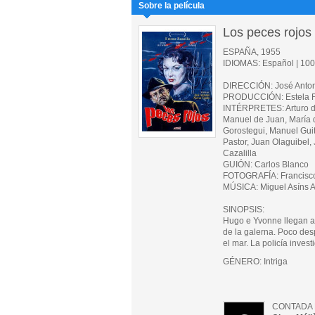
Sobre la película
Los peces rojos
ESPAÑA, 1955
IDIOMAS: Español | 100 
DIRECCIÓN: José Anto
PRODUCCIÓN: Estela Fi
INTÉRPRETES: Arturo de 
Manuel de Juan, María d
Gorostegui, Manuel Guit
Pastor, Juan Olaguibel,
Cazalilla
GUIÓN: Carlos Blanco
FOTOGRAFÍA: Francisc
MÚSICA: Miguel Asíns 
SINOPSIS:
Hugo e Yvonne llegan a 
de la galerna. Poco des
el mar. La policía invest
GÉNERO: Intriga
CONTADA 