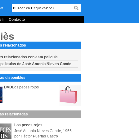
nta
li
Contacto
iès
s relacionados
es relacionados con esta película
 películas de José Antonio Nieves Conde
s disponibles
DVD
Los peces rojos
las relacionadas
Los peces rojos
José Antonio Nieves Conde, 1955
por Héctor Puertas Castro