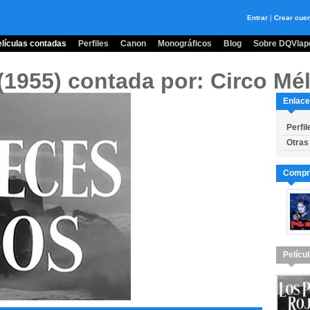
Entrar
|
Crear cue
lículas contadas
Perfiles
Canon
Monográficos
Blog
Sobre DQVlape
 (1955)
contada por: Circo Mél
Enlace
Perfil
Otras
Compra
Pelícu