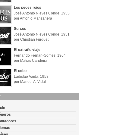
Los peces rojos
José Antonio Nieves Conde, 1955
por Antonio Manzanera
Surcos
José Antonio Nieves Conde, 1951
por Christian Furquet
El extraño viaje
Fernando Fernán-Gómez, 1964
por Matias Candeira
El cebo
Ladislao Vajda, 1958
por Manuel A. Vidal
r
tulo
éneros
ontadores
diomas
aíses