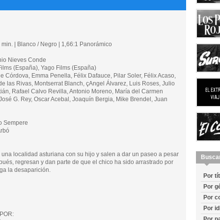
min. | Blanco / Negro | 1,66:1 Panorámico
nio Nieves Conde
lms (España), Yago Films (España)
Córdova, Emma Penella, Félix Dafauce, Pilar Soler, Félix Acaso,
e las Rivas, Montserrat Blanch, çAngel Álvarez, Luis Roses, Julio
ián, Rafael Calvo Revilla, Antonio Moreno, María del Carmen
 José G. Rey, Oscar Acebal, Joaquín Bergia, Mike Brendel, Juan
o Sempere
Arbó
una localidad asturiana con su hijo y salen a dar un paseo a pesar
Busca
pués, regresan y dan parte de que el chico ha sido arrastrado por
iga la desaparición.
Por tí
Por g
Por c
Por i
POR:
Por p