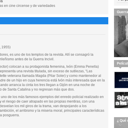
ès
as en cine circense y de variedades
Guerra
, 1955)
ores, es uno de los templos de la revista. Allí se consagró la
eñismo antes de la Guerra Incivil.
Pelícu
rector) colocan a su protagonista femenina, Ivón (Emma Penella)
epresenta una revista titulada, sin exceso de sutilezas, “Las
edette veterana llamada Magda (Pilar Soler) y como mantenedor al
dre de un hijo en cuya herencia está Ivón más interesada que en la
uando arranca la cinta los tres llegan a Gijón en una noche de
io de Santa Catalina y no regresan más que dos.
 uno de los más famosos ejemplos del enredo policial realizado en
y el riesgo de caer atrapado en las propias mentiras, con una
desvelan los mil giros de la trama, van despojando a los
mbición, el arribismo y la miseria moral, principales características
la posguerra.
¿ Qué 