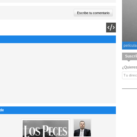
película
Suscrí
¿Quieres
nde