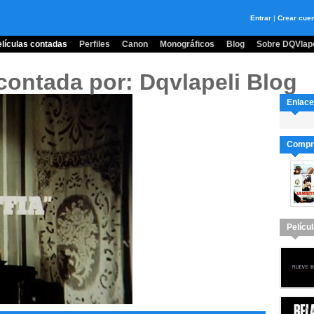
Entrar
|
Crear cue
lículas contadas
Perfiles
Canon
Monográficos
Blog
Sobre DQVlape
contada por: Dqvlapeli Blog
Enlace
Compra
Pelícu