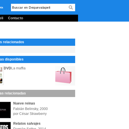
nta
li
Contacto
s relacionados
s disponibles
DVD
La maffia
las relacionadas
Nueve reinas
Fabián Belinsky, 2000
por César Strawberry
Relatos salvajes