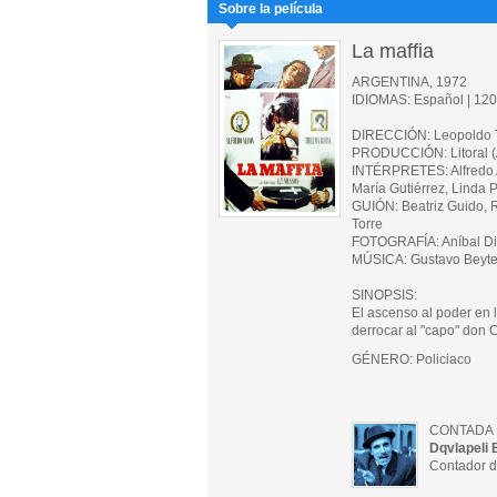
Sobre la película
La maffia
ARGENTINA, 1972
IDIOMAS: Español | 120 
DIRECCIÓN: Leopoldo T
PRODUCCIÓN: Litoral (
INTÉRPRETES: Alfredo Alc
María Gutiérrez, Linda 
GUIÓN: Beatriz Guido, R
Torre
FOTOGRAFÍA: Aníbal Di
MÚSICA: Gustavo Beyt
SINOPSIS:
El ascenso al poder en 
derrocar al "capo" don C
GÉNERO: Policiaco
CONTADA 
Dqvlapeli 
Contador d