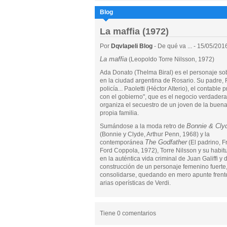
Blog
La maffia (1972)
Por
Dqvlapeli Blog
- De qué va ... - 15/05/201
La maffia
(Leopoldo Torre Nilsson, 1972)
Ada Donato (Thelma Biral) es el personaje so
en la ciudad argentina de Rosario. Su padre, F
policía... Paoletti (Héctor Alterio), el contabl
con el gobierno", que es el negocio verdadera
organiza el secuestro de un joven de la buen
propia familia.
Bonnie & Cly
Sumándose a la moda retro de
(Bonnie y Clyde, Arthur Penn, 1968) y la
The Godfather
contemporánea
(El padrino, F
Ford Coppola, 1972), Torre Nilsson y su habitu
en la auténtica vida criminal de Juan Galiffi y 
construcción de un personaje femenino fuerte,
consolidarse, quedando en mero apunte frente 
arias operísticas de Verdi.
Tiene 0 comentarios