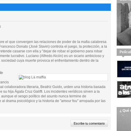
6
bre el que convergen las relaciones de poder de la mafia calabresa
rancesco Donato (José Slavin) controla el juego, la protección, a la
e pretende casarse con ella y "dejar de robar el gobierno para robar
Pelícu
mente lucrativo. Luciano (Alfredo Alcón) es un sicario ambicioso y
a sociedad cuya muerte provoca el enfrentamiento dentro de la
de
rancis
al colaboradora literaria, Beatriz Guido, urden una historia basada
de su hija Ágata Cruz Galiffi. Los incidentes verídicos sirven a la
 aunque el sesgo político del asunto nunca termine de
al drama psicológico y la historia de "amour fou" arropada por las
¿ Qué 