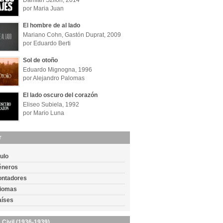
Damián Szifon, 2014
por Maria Juan
El hombre de al lado
Mariano Cohn, Gastón Duprat, 2009
por Eduardo Berti
Sol de otoño
Eduardo Mignogna, 1996
por Alejandro Palomas
El lado oscuro del corazón
Eliseo Subiela, 1992
por Mario Luna
r
tulo
éneros
ontadores
diomas
aíses
 Civil (1936-1939)