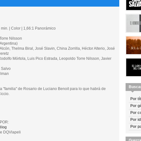
min. | Color | 1,66:1 Panorámico
orre Nilsson
Argentina)
ón, Thelma Biral, José Slavin, China Zorrilla, Héctor Alterio, José
Peretz
odolfo Mórtola, Luis Pico Estrada, Leopoldo Torre Nilsson, Javier
 Salvo
elman
Busca
la "familia" de Rosario de Luciano Benoit para lo que habrá de
iccio.
Por tí
Por g
Por c
Por i
POR:
Por p
Blog
e DQVlapeli
Guerra