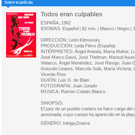
Sobre la película
Todos eran culpables
ESPAÑA, 1962
IDIOMAS: Español | 82 min. | Blanco / Negro |
DIRECCIÓN: León Klimovsky
PRODUCCIÓN: Leda Films (España)
INTÉRPRETES: Ángel Aranda, María Mahor, Lui
José Marco Davó, José Thelman, Marisol Ayuso
Velasco, Ángel Menéndez, José Riesgo, Juan Ga
Gonzalo Linares, Marcela Solá, María Victoria,
Vicente Ríos
GUIÓN: Luis G. de Blain
FOTOGRAFÍA: Juan Jurado
MÚSICA: Ramón Cobián Blanco
SINOPSIS:
El juez de un pueblo costero se hace cargo del
asesinada, cuyo cuerpo ha aparecido en la play
GÉNERO: Intriga,Drama