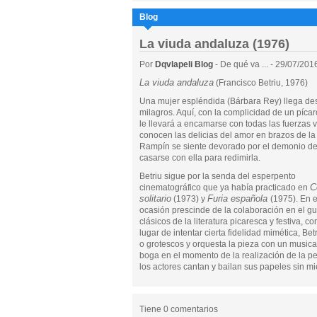
Blog
La viuda andaluza (1976)
Por
Dqvlapeli Blog
- De qué va ... - 29/07/201
La viuda andaluza
(Francisco Betriu, 1976)
Una mujer espléndida (Bárbara Rey) llega de
milagros. Aquí, con la complicidad de un píc
le llevará a encamarse con todas las fuerzas 
conocen las delicias del amor en brazos de la
Rampín se siente devorado por el demonio de 
casarse con ella para redimirla.
Betriu sigue por la senda del esperpento
C
cinematográfico que ya había practicado en
solitario
Furia española
(1973) y
(1975). En 
ocasión prescinde de la colaboración en el gu
clásicos de la literatura picaresca y festiva, 
lugar de intentar cierta fidelidad mimética, Be
o grotescos y orquesta la pieza con un musical 
boga en el momento de la realización de la pel
los actores cantan y bailan sus papeles sin mi
Tiene 0 comentarios