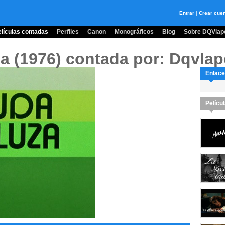
Entrar
|
Crear cue
lículas contadas
Perfiles
Canon
Monográficos
Blog
Sobre DQVlape
za (1976)
contada por: Dqvlap
Enlace
Pelícu