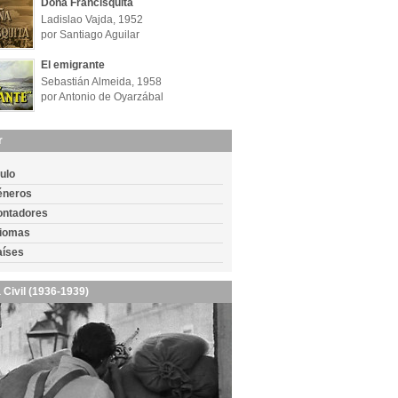
Doña Francisquita
Ladislao Vajda, 1952
por Santiago Aguilar
El emigrante
Sebastián Almeida, 1958
por Antonio de Oyarzábal
r
tulo
éneros
ontadores
diomas
aíses
 Civil (1936-1939)