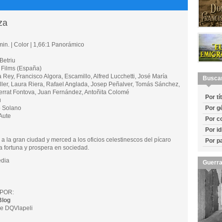
za
in. | Color | 1,66:1 Panorámico
Betriu
Films (España)
y, Francisco Algora, Escamillo, Alfred Lucchetti, José María
Busca
ler, Laura Riera, Rafael Anglada, Josep Peñalver, Tomás Sánchez,
errat Fontova, Juan Fernández, Antoñita Colomé
Por tí
u
 Solano
Por g
Aute
Por c
Por i
a la gran ciudad y merced a los oficios celestinescos del pícaro
Por p
 fortuna y prospera en sociedad.
dia
Guerra
POR:
Blog
e DQVlapeli