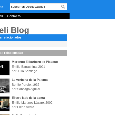
nta
li
Contacto
eli Blog
s relacionados
las relacionadas
Morente: El barbero de Picasso
Emilio Barrachina, 2011
por Julio Santiago
La verbena de la Paloma
Benito Perojo, 1935
por Santiago Aguilar
El otro lado de la cama
Emilio Martínez Lázaro, 2002
por Elena Alfaro