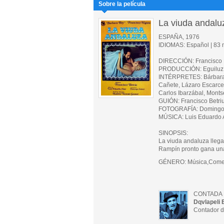
Sobre la película
La viuda andalu
ESPAÑA, 1976
IDIOMAS: Español | 83 m
DIRECCIÓN: Francisco 
PRODUCCIÓN: Eguiluz 
INTÉRPRETES: Bárbara Re
Cañete, Lázaro Escarcel
Carlos Ibarzábal, Monts
GUIÓN: Francisco Betri
FOTOGRAFÍA: Domingo
MÚSICA: Luis Eduardo 
SINOPSIS:
La viuda andaluza llega 
Rampín pronto gana una
GÉNERO: Música,Come
CONTADA 
Dqvlapeli 
Contador d