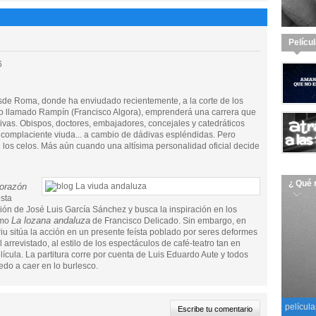
Pelícu
6
sde Roma, donde ha enviudado recientemente, a la corte de los
aro llamado Rampín (Francisco Algora), emprenderá una carrera que
vivas. Obispos, doctores, embajadores, concejales y catedráticos
 complaciente viuda... a cambio de dádivas espléndidas. Pero
los celos. Más aún cuando una altísima personalidad oficial decide
¿ Qué 
orazón
esta
ión de José Luis García Sánchez y busca la inspiración en los
La lozana andaluza
como
de Francisco Delicado. Sin embargo, en
triu sitúa la acción en un presente feísta poblado por seres deformes
arrevistado, al estilo de los espectáculos de café-teatro tan en
ícula. La partitura corre por cuenta de Luis Eduardo Aute y todos
edo a caer en lo burlesco.
película