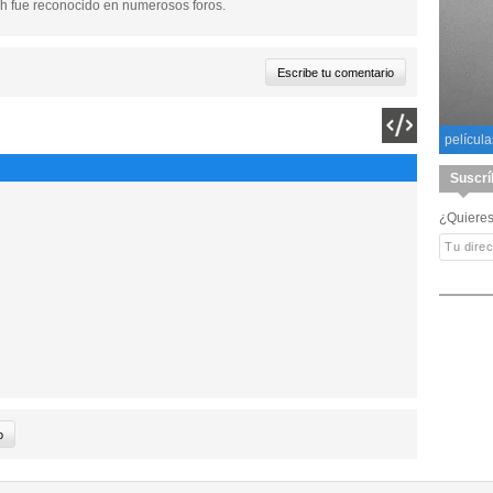
ch fue reconocido en numerosos foros.
película
Suscrí
¿Quieres