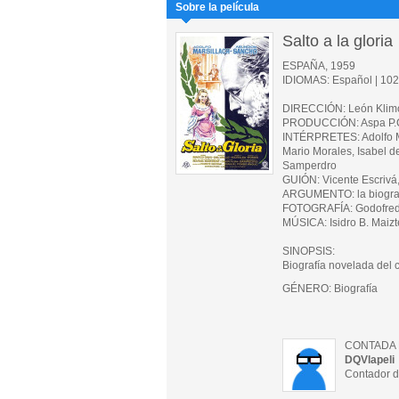
Sobre la película
Salto a la gloria
ESPAÑA, 1959
IDIOMAS: Español | 102 
DIRECCIÓN: León Klim
PRODUCCIÓN: Aspa P.C
INTÉRPRETES: Adolfo Ma
Mario Morales, Isabel 
Samperdro
GUIÓN: Vicente Escriv
ARGUMENTO: la biograf
FOTOGRAFÍA: Godofre
MÚSICA: Isidro B. Maizt
SINOPSIS:
Biografía novelada del 
GÉNERO: Biografía
CONTADA 
DQVlapeli
Contador d