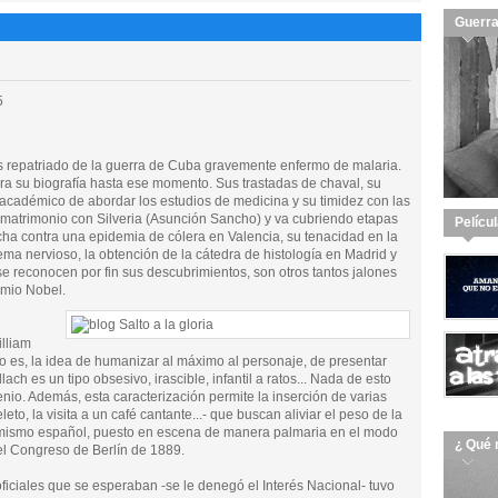
Guerra
5
s repatriado de la guerra de Cuba gravemente enfermo de malaria.
a su biografía hasta ese momento. Sus trastadas de chaval, su
 académico de abordar los estudios de medicina y su timidez con las
ae matrimonio con Silveria (Asunción Sancho) y va cubriendo etapas
Pelícu
cha contra una epidemia de cólera en Valencia, su tenacidad en la
ema nervioso, la obtención de la cátedra de histología en Madrid y
e reconocen por fin sus descubrimientos, son otros tantos jalones
emio Nobel.
illiam
o es, la idea de humanizar al máximo al personaje, de presentar
ach es un tipo obsesivo, irascible, infantil a ratos... Nada de esto
io. Además, esta caracterización permite la inserción de varias
eto, la visita a un café cantante...- que buscan aliviar el peso de la
ctimismo español, puesto en escena de manera palmaria en el modo
¿ Qué 
el Congreso de Berlín de 1889.
oficiales que se esperaban -se le denegó el Interés Nacional- tuvo