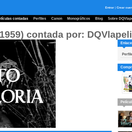
Entrar
|
Crear cue
lículas contadas
Perfiles
Canon
Monográficos
Blog
Sobre DQVlape
 (1959)
contada por: DQVlapeli
Enlace
Perfil
Compra
Pelícu