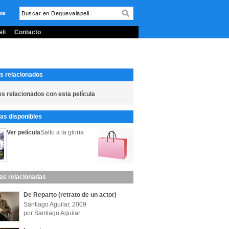
nta
li
Contacto
s relacionados
es relacionados con esta película
s disponibles
Ver película
Salto a la gloria
las relacionadas
De Reparto (retrato de un actor)
Santiago Aguilar, 2009
por Santiago Aguilar