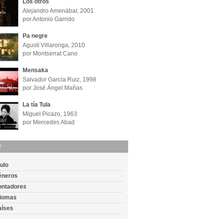
Los otros
Alejandro Amenábar, 2001
por Antonio Garrido
Pa negre
Agustí Villaronga, 2010
por Montserrat Cano
Mensaka
Salvador García Ruiz, 1998
por José Ángel Mañas
La tía Tula
Miguel Picazo, 1963
por Mercedes Abad
r
tulo
éneros
ontadores
diomas
aíses