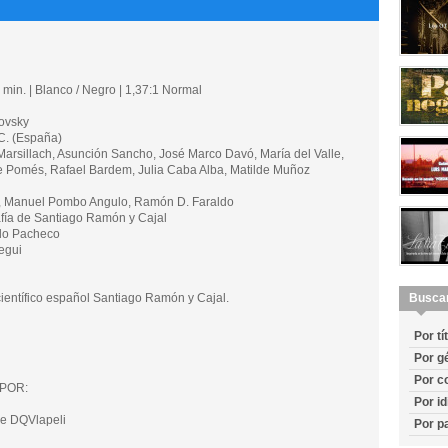
min. | Blanco / Negro | 1,37:1 Normal
ovsky
. (España)
rsillach, Asunción Sancho, José Marco Davó, María del Valle,
de Pomés, Rafael Bardem, Julia Caba Alba, Matilde Muñoz
á, Manuel Pombo Angulo, Ramón D. Faraldo
ía de Santiago Ramón y Cajal
do Pacheco
egui
científico español Santiago Ramón y Cajal.
Busca
Por tí
Por g
Por c
POR:
Por i
e DQVlapeli
Por p