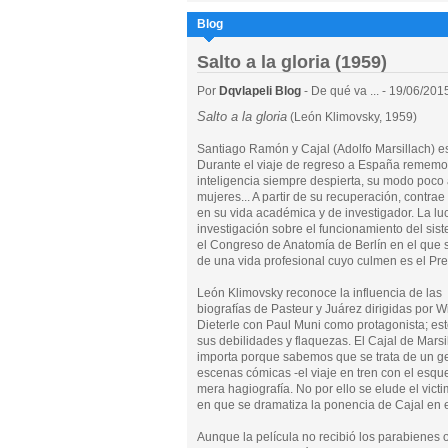
Blog
Salto a la gloria (1959)
Por
Dqvlapeli Blog
- De qué va ... - 19/06/201
Salto a la gloria
(León Klimovsky, 1959)
Santiago Ramón y Cajal (Adolfo Marsillach) e
Durante el viaje de regreso a España rememor
inteligencia siempre despierta, su modo poco
mujeres... A partir de su recuperación, contr
en su vida académica y de investigador. La lu
investigación sobre el funcionamiento del sist
el Congreso de Anatomía de Berlín en el que s
de una vida profesional cuyo culmen es el Pr
León Klimovsky reconoce la influencia de las
biografías de Pasteur y Juárez dirigidas por W
Dieterle con Paul Muni como protagonista; est
sus debilidades y flaquezas. El Cajal de Marsill
importa porque sabemos que se trata de un gen
escenas cómicas -el viaje en tren con el esquel
mera hagiografía. No por ello se elude el vi
en que se dramatiza la ponencia de Cajal en 
Aunque la película no recibió los parabienes 