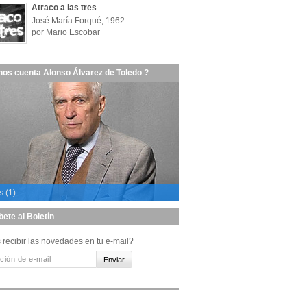
Atraco a las tres
José María Forqué, 1962
por Mario Escobar
nos cuenta Alonso Álvarez de Toledo ?
s (1)
bete al Boletín
 recibir las novedades en tu e-mail?