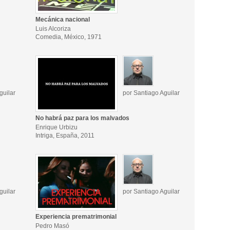
Mecánica nacional
Luis Alcoriza
Comedia, México, 1971
guilar
por Santiago Aguilar
No habrá paz para los malvados
Enrique Urbizu
Intriga, España, 2011
guilar
por Santiago Aguilar
Experiencia prematrimonial
Pedro Masó