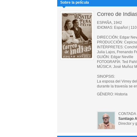
Sobre la película
Correo de India
ESPAÑA, 1942
IDIOMAS: Español | 110 
DIRECCIÓN: Edgar Nevi
PRODUCCIÓN: Cepicsa
INTÉRPRETES: Conchita 
Julia Lajos, Frenando 
GUIÓN: Edgar Neville
FOTOGRAFÍA: Ted Pahl
MÚSICA: José Muñoz M
SINOPSIS:
La esposa del Virrey de
durante la travesía se e
GÉNERO: Historia
CONTADA 
Santiago A
Director y 