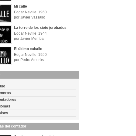
Mi calle
Edgar Neville, 1960
por Javier Vassallo
La torre de los siete jorobados
Edgar Neville, 1944
por Javier Memba
El último caballo
Edgar Neville, 1950
por Pedro Amorós
r
tulo
éneros
ontadores
diomas
aíses
las del contador