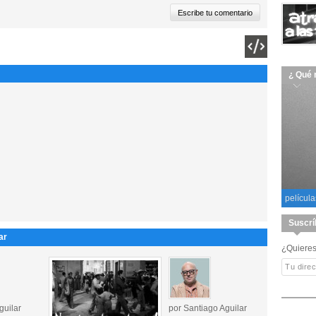
¿ Qué 
película
Suscrí
ar
¿Quieres
guilar
por Santiago Aguilar