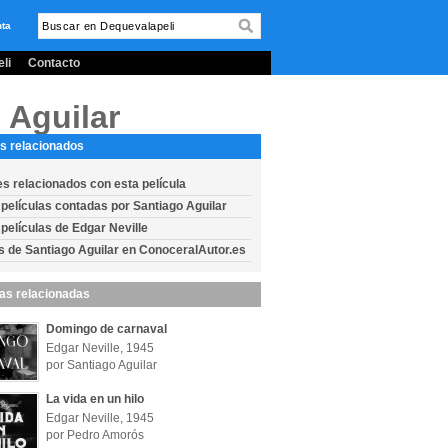
nta
li
Contacto
 Aguilar
s relacionados
es relacionados con esta película
 películas contadas por Santiago Aguilar
 películas de Edgar Neville
s de Santiago Aguilar en ConoceralAutor.es
las relacionadas
Domingo de carnaval
Edgar Neville, 1945
por Santiago Aguilar
La vida en un hilo
Edgar Neville, 1945
por Pedro Amorós