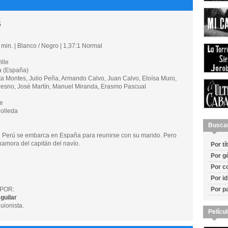
s
min. | Blanco / Negro | 1,37:1 Normal
lle
 (España)
Montes, Julio Peña, Armando Calvo, Juan Calvo, Eloísa Muro,
Fresno, José Martín, Manuel Miranda, Erasmo Pascual
e
olleda
Busca
l Perú se embarca en España para reunirse con su marido. Pero
namora del capitán del navío.
Por tí
Por g
Por c
Por i
POR:
Por p
guilar
guionista.
Pelícu