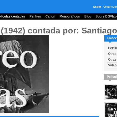
Entrar
|
Crear cue
lículas contadas
Perfiles
Canon
Monográficos
Blog
Sobre DQVlape
 (1942)
contada por: Santiago
Enlace
Perfil
Otras
Otras
Vídeo
Pelícu