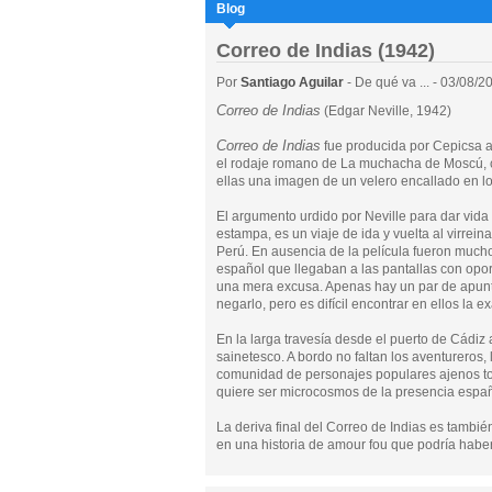
Blog
Correo de Indias (1942)
Por
Santiago Aguilar
- De qué va ... - 03/08/2
Correo de Indias
(Edgar Neville, 1942)
Correo de Indias
fue producida por Cepicsa a
el rodaje romano de La muchacha de Moscú, cu
ellas una imagen de un velero encallado en l
El argumento urdido por Neville para dar vida
estampa, es un viaje de ida y vuelta al virreina
Perú. En ausencia de la película fueron mucho
español que llegaban a las pantallas con opor
una mera excusa. Apenas hay un par de apunt
negarlo, pero es difícil encontrar en ellos la 
En la larga travesía desde el puerto de Cádiz 
sainetesco. A bordo no faltan los aventureros, 
comunidad de personajes populares ajenos tod
quiere ser microcosmos de la presencia espa
La deriva final del Correo de Indias es tambié
en una historia de amour fou que podría habe