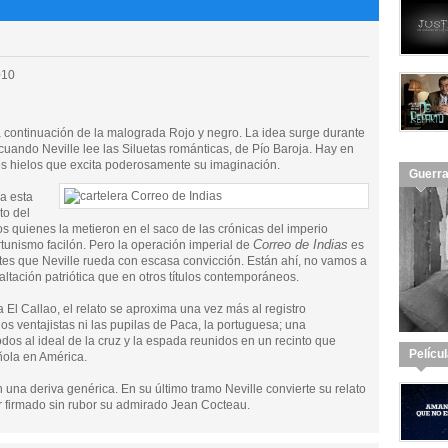
010
 continuación de la malograda Rojo y negro. La idea surge durante
ando Neville lee las Siluetas románticas, de Pío Baroja. Hay en
os hielos que excita poderosamente su imaginación.
Guerra
 a esta
to del
s quienes la metieron en el saco de las crónicas del imperio
Correo de Indias
tunismo facilón. Pero la operación imperial de
es
es que Neville rueda con escasa convicción. Están ahí, no vamos a
exaltación patriótica que en otros títulos contemporáneos.
a El Callao, el relato se aproxima una vez más al registro
los ventajistas ni las pupilas de Paca, la portuguesa; una
os al ideal de la cruz y la espada reunidos en un recinto que
Pelícu
ñola en América.
n una deriva genérica. En su último tramo Neville convierte su relato
r firmado sin rubor su admirado Jean Cocteau.