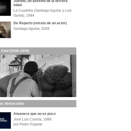
Justino, un asesino de la tercera
edad
La Cuadrilla (Santiago Aguilar y Luis
Guridi), 1994
De Reparto (retrato de un actor)
Santiago Aguilar, 2009
 Civil (1936-1939)
las destacadas
Amanece que no es poco
José Luis Cuerda, 1988
por Pedro Pujante