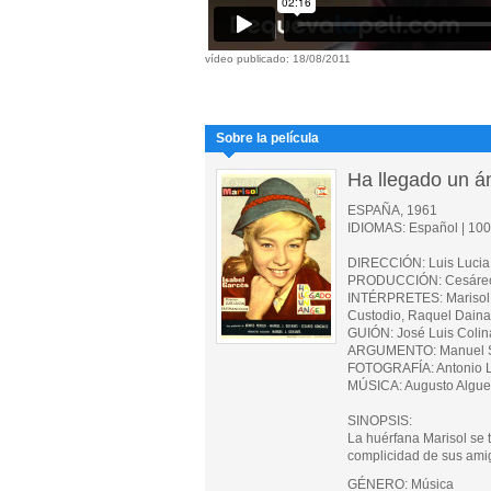
vídeo publicado: 18/08/2011
Sobre la película
Ha llegado un á
ESPAÑA, 1961
IDIOMAS: Español | 100 
DIRECCIÓN: Luis Lucia
PRODUCCIÓN: Cesáreo G
INTÉRPRETES: Marisol, 
Custodio, Raquel Daina
GUIÓN: José Luis Colin
ARGUMENTO: Manuel 
FOTOGRAFÍA: Antonio L.
MÚSICA: Augusto Algue
SINOPSIS:
La huérfana Marisol se t
complicidad de sus amigo
GÉNERO: Música