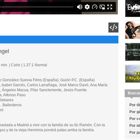
ngel
min. | Color | 1,37:1 Normal
onzález-Suevia Films (España), Guión P.C. (España)
Isabel Garcés, Carlos Larrañaga, José Marco Davó, Ana María
, Ángeles Macua, Pilar Sanclemente, Jesús Puente.
Busca
a, Alfonso Paso
Sebares
 Ballesteros
Por tí
ró
Por g
Por c
raslada a Madrid a vivir con la familia de su tío Ramón. Con la
Por i
s y de la vieja Herminia pondrá patas arriba la familia.
Por p