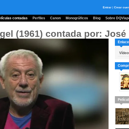
Entrar
|
Crear cue
lículas contadas
Perfiles
Canon
Monográficos
Blog
Sobre DQVlape
gel (1961)
contada por: José 
Enlace
Vídeo
Compra
Pelícu