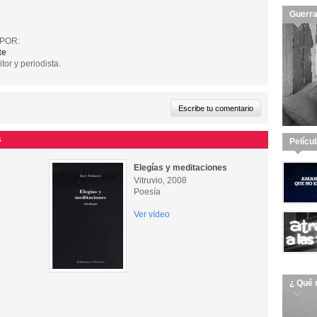
Guerra
POR:
te
tor y periodista.
s
Pelícu
Elegías y meditaciones
Vitruvio, 2008
Poesía
Ver vídeo
¿ Qué 