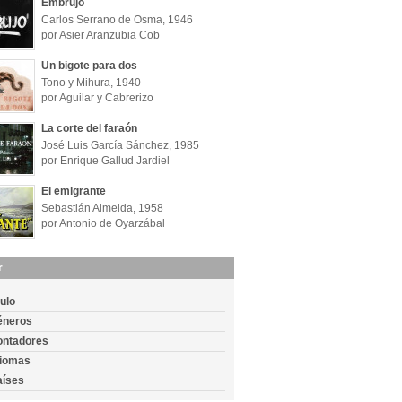
Embrujo
Carlos Serrano de Osma, 1946
por Asier Aranzubia Cob
Un bigote para dos
Tono y Mihura, 1940
por Aguilar y Cabrerizo
La corte del faraón
José Luis García Sánchez, 1985
por Enrique Gallud Jardiel
El emigrante
Sebastián Almeida, 1958
por Antonio de Oyarzábal
r
tulo
éneros
ontadores
diomas
aíses