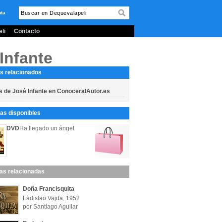
nta
li
Contacto
Infante
s relacionados
s de José Infante en ConoceralAutor.es
s disponibles
DVD
Ha llegado un ángel
las relacionadas
Doña Francisquita
Ladislao Vajda, 1952
por Santiago Aguilar