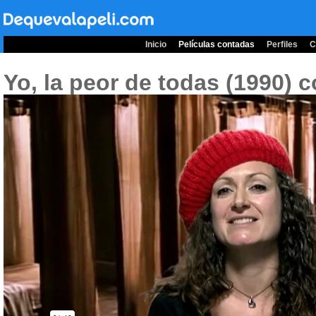
Inicio
Películas contadas
Perfiles
C
Yo, la peor de todas (1990)
c