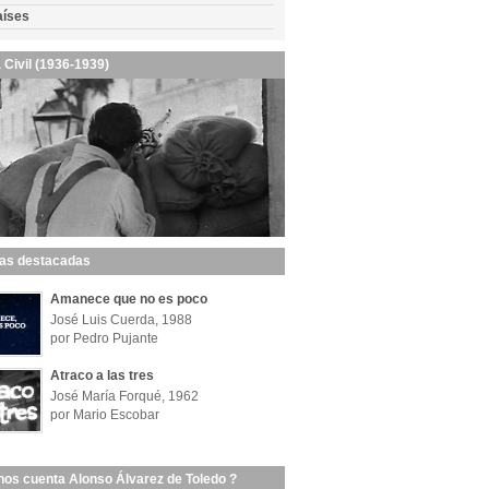
aíses
 Civil (1936-1939)
las destacadas
Amanece que no es poco
José Luis Cuerda, 1988
por Pedro Pujante
Atraco a las tres
José María Forqué, 1962
por Mario Escobar
nos cuenta Alonso Álvarez de Toledo ?