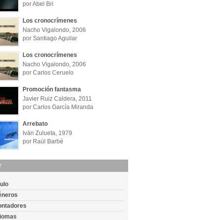
por Abel Bri
Los cronocrímenes
Nacho Vigalondo, 2006
por Santiago Aguilar
Los cronocrímenes
Nacho Vigalondo, 2006
por Carlos Ceruelo
Promoción fantasma
Javier Ruiz Caldera, 2011
por Carlos García Miranda
Arrebato
Iván Zulueta, 1979
por Raúl Barbé
r
tulo
éneros
ontadores
diomas