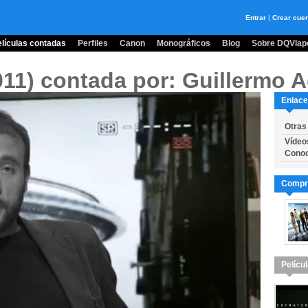
Entrar
|
Crear cue
lículas contadas
Perfiles
Canon
Monográficos
Blog
Sobre DQVlape
011)
contada por: Guillermo A
Enlace
Otras
Vídeo
Conoc
Compra
Pelícu