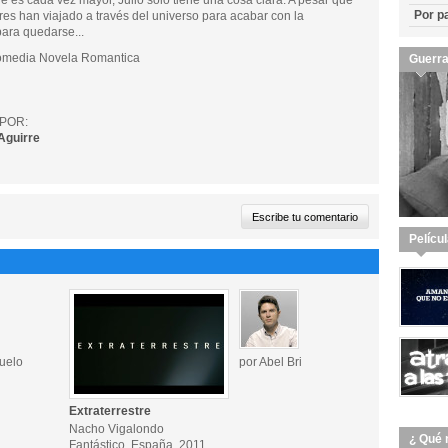
e es cada vez mayor, Julio sólo tiene una cosa clara: A pesar que
Por p
stres han viajado a través del universo para acabar con la
para quedarse...
omedia Novela Romantica
Guerra
POR:
Aguirre
Pelícu
uelo
por Abel Bri
Extraterrestre
Nacho Vigalondo
¿ Qué 
Fantástico, España, 2011