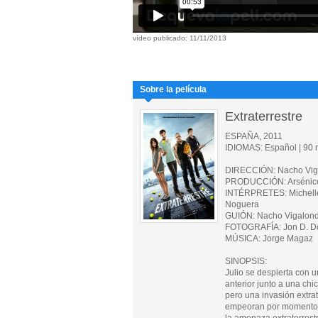
vídeo publicado: 11/11/2013
Sobre la película
Extraterrestre
ESPAÑA, 2011
IDIOMAS: Español | 90 m
DIRECCIÓN: Nacho Vig
PRODUCCIÓN: Arsénico
INTÉRPRETES: Michelle 
Noguera
GUIÓN: Nacho Vigalon
FOTOGRAFÍA: Jon D. D
MÚSICA: Jorge Magaz
SINOPSIS:
Julio se despierta con u
anterior junto a una ch
pero una invasión extra
empeoran por momentos 