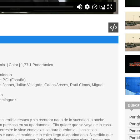
in. | Color | 1,77:1 Panorámico
alondo
 P.C. (España)
Jenner, Julián Villagrán, Carlos Areces, Raúl Cimas, Miguel
do
omínguez
Busca
Por tí
na terrible resaca y sin recordar nada de lo sucedido la noche
Por g
ica preciosa en su apartamento. Ella quiere que se vaya de la casa
terrestre le sirve como excusa para quedarse... Las cosas
Por c
cuando el marido de la chica llega al apartamento. A medida que
Por i