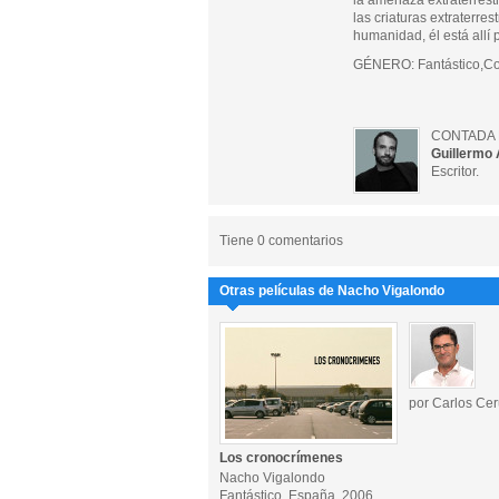
la amenaza extraterrestr
las criaturas extraterre
humanidad, él está allí 
GÉNERO: Fantástico,C
CONTADA 
Guillermo 
Escritor.
Tiene 0 comentarios
Otras películas de Nacho Vigalondo
por Carlos Cer
Los cronocrímenes
Nacho Vigalondo
Fantástico, España, 2006