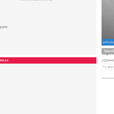
guilar
película
Suscrí
tor.es
¿Quieres