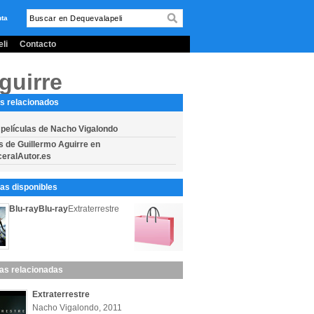
nta
li
Contacto
guirre
s relacionados
 películas de Nacho Vigalondo
s de Guillermo Aguirre en
eralAutor.es
s disponibles
Blu-ray
Blu-ray
Extraterrestre
las relacionadas
Extraterrestre
Nacho Vigalondo, 2011