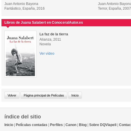
Juan Antonio Bayona
Juan Antonio Bayon
Fantástico, España, 2016
Terror, España, 2007
Libros de Juana Salabert en ConoceralAutor.es
La faz de la tierra
Alianza, 2011
Novela
Ver vídeo
índice del sitio
Inicio
|
Películas contadas
|
Perfiles
|
Canon
|
Blog
|
Sobre DQVlapeli
|
Contac