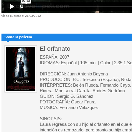
vídeo publicado: 21/03/2012
Sobre la película
El orfanato
ESPAÑA, 2007
IDIOMAS: Español | 105 min. | Color | 2,35:1 S
DIRECCIÓN: Juan Antonio Bayona
PRODUCCIÓN: P.C. Telecinco (España), Rodar
INTÉRPRETES: Belén Rueda, Fernando Cayo, 
Rivera, Montserrat Carulla, Andrés Gertrúdix
GUIÓN: Sergio G. Sánchez
FOTOGRAFÍA: Óscar Faura
MÚSICA: Fernando Velázquez
SINOPSIS:
Laura regresa con su hijo al orfanato en el que 
intención es remozarlo, pero pronto su hijo emp