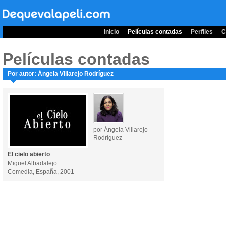
Inicio
Películas contadas
Perfiles
C
Películas contadas
Por autor: Ángela Villarejo Rodríguez
por Ángela Villarejo
Rodríguez
El cielo abierto
Miguel Albadalejo
Comedia, España, 2001