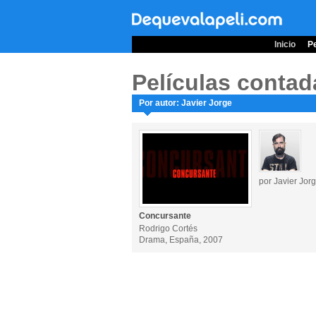
Inicio
Pe
Películas contad
Por autor: Javier Jorge
por Javier Jor
Concursante
Rodrigo Cortés
Drama, España, 2007