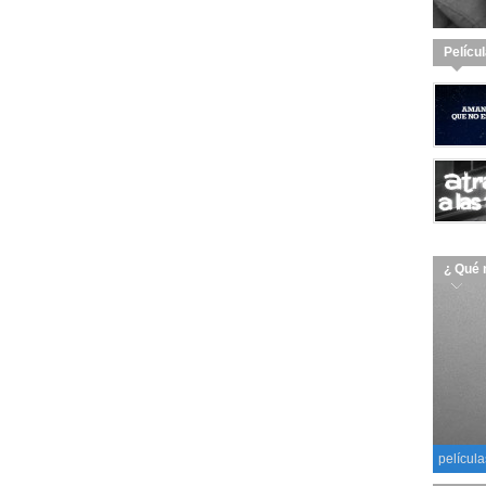
Pelícu
¿ Qué 
película