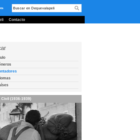
nta
li
Contacto
car
tulo
éneros
ontadores
diomas
aíses
 Civil (1936-1939)