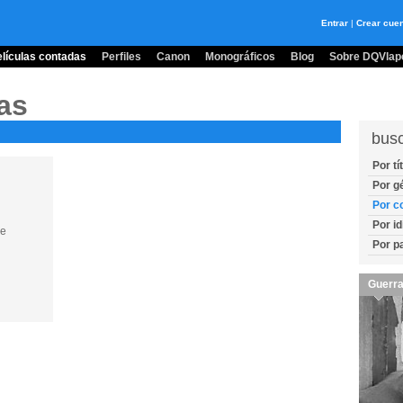
Entrar
|
Crear cue
lículas contadas
Perfiles
Canon
Monográficos
Blog
Sobre DQVlape
as
bus
Por tí
Por g
Por c
Por i
ge
Por p
Guerra