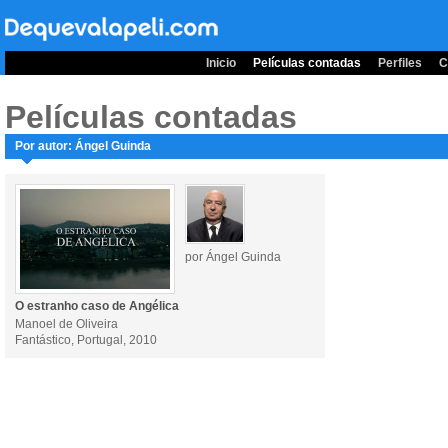
Inicio
Películas contadas
Perfiles
C
Películas contadas
Por autor: Ángel Guinda
por Ángel Guinda
O estranho caso de Angélica
Manoel de Oliveira
Fantástico, Portugal, 2010