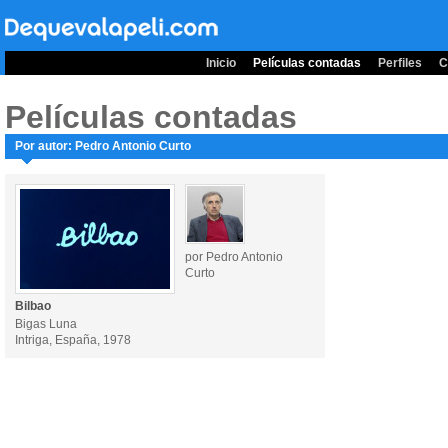
Inicio
Películas contadas
Perfiles
C
Películas contadas
Por autor: Pedro Antonio Curto
por Pedro Antonio
Curto
Bilbao
Bigas Luna
Intriga, España, 1978