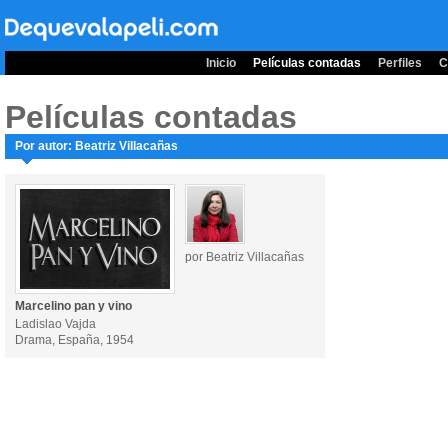
Inicio
Películas contadas
Perfiles
C
Películas contadas
Por autor: Beatriz Villacañas
por Beatriz Villacañas
Marcelino pan y vino
Ladislao Vajda
Drama, España, 1954