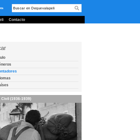
nta
li
Contacto
car
tulo
éneros
ontadores
diomas
aíses
 Civil (1936-1939)