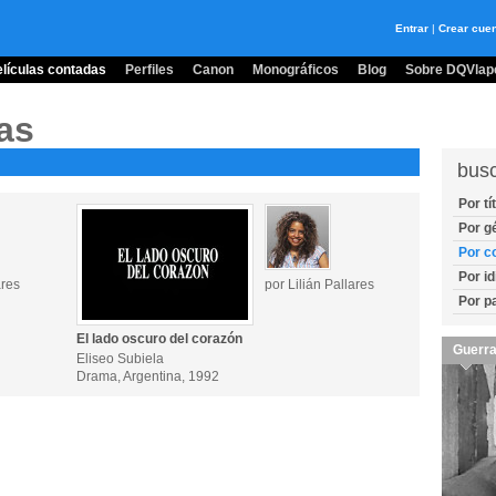
Entrar
|
Crear cue
lículas contadas
Perfiles
Canon
Monográficos
Blog
Sobre DQVlape
as
bus
Por tí
Por g
Por c
Por i
ares
por Lilián Pallares
Por p
El lado oscuro del corazón
Guerra
Eliseo Subiela
Drama, Argentina, 1992