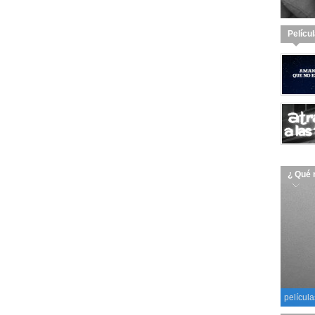
Pelícu
¿ Qué 
película