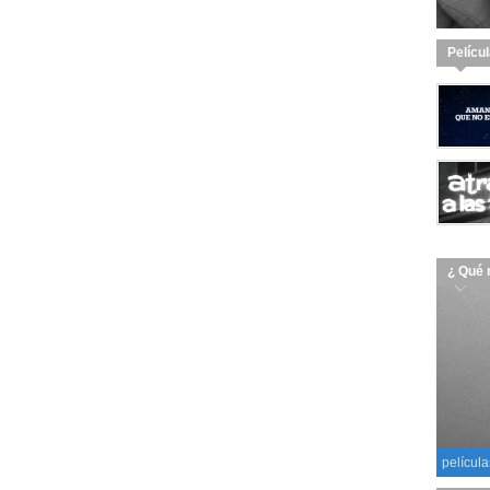
Pelícu
¿ Qué 
película