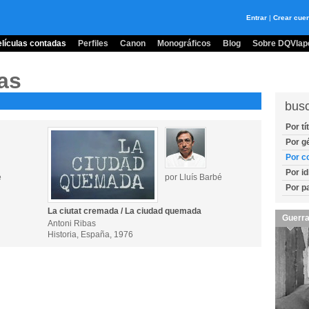
Entrar
|
Crear cue
lículas contadas
Perfiles
Canon
Monográficos
Blog
Sobre DQVlape
as
bus
Por tí
Por g
Por c
Por i
é
por Lluís Barbé
Por p
La ciutat cremada / La ciudad quemada
Guerra
Antoni Ribas
Historia, España, 1976