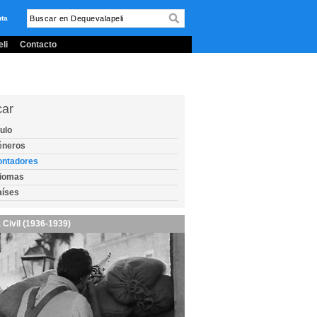
nta
li
Contacto
car
tulo
éneros
ontadores
diomas
aíses
 Civil (1936-1939)