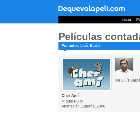
Inicio
Pe
Películas contad
Por autor: Lluís Barbé
por Lluís Barb
Cher Amí
Miquel Pujol
Animación, España, 2008