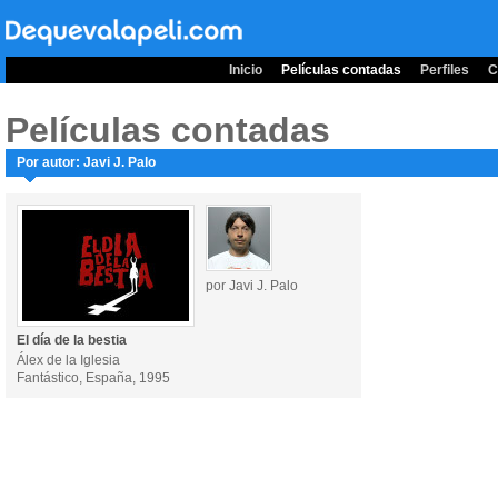
Inicio
Películas contadas
Perfiles
C
Películas contadas
Por autor: Javi J. Palo
por Javi J. Palo
El día de la bestia
Álex de la Iglesia
Fantástico, España, 1995