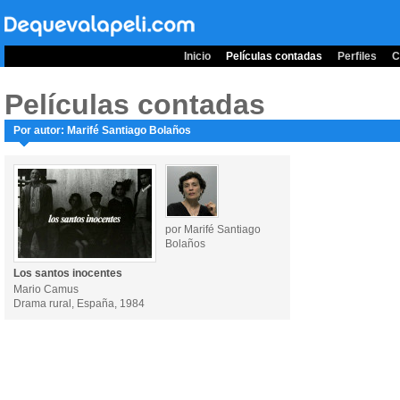
Inicio
Películas contadas
Perfiles
C
Películas contadas
Por autor: Marifé Santiago Bolaños
por Marifé Santiago
Bolaños
Los santos inocentes
Mario Camus
Drama rural, España, 1984