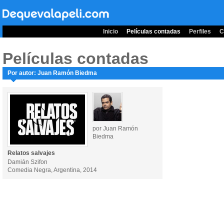
Inicio
Películas contadas
Perfiles
C
Películas contadas
Por autor: Juan Ramón Biedma
por Juan Ramón
Biedma
Relatos salvajes
Damián Szifon
Comedia Negra, Argentina, 2014