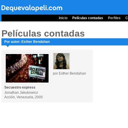
Inicio
Películas contadas
Perfiles
C
Películas contadas
Por autor: Esther Bendahan
por Esther Bendahan
Secuestro express
Jonathan Jakubowicz
Acción, Venezuela, 2005