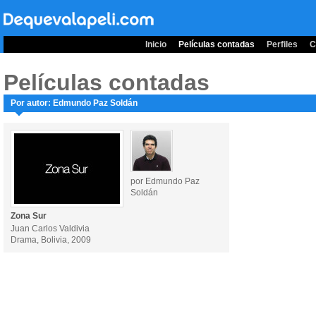
Inicio
Películas contadas
Perfiles
C
Películas contadas
Por autor: Edmundo Paz Soldán
por Edmundo Paz
Soldán
Zona Sur
Juan Carlos Valdivia
Drama, Bolivia, 2009