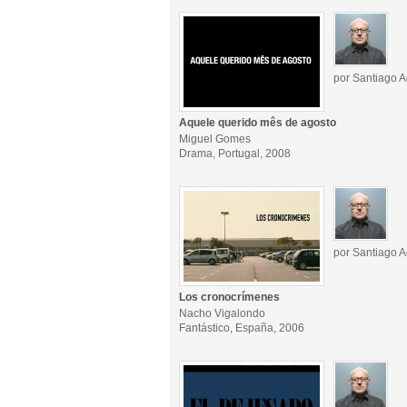
por Santiago A
Aquele querido mês de agosto
Miguel Gomes
Drama, Portugal, 2008
por Santiago A
Los cronocrímenes
Nacho Vigalondo
Fantástico, España, 2006