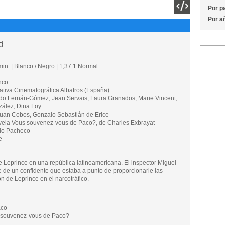
Por p
Por a
d
in. | Blanco / Negro | 1,37:1 Normal
nco
va Cinematográfica Albatros (España)
 Fernán-Gómez, Jean Servais, Laura Granados, Marie Vincent,
zález, Dina Loy
uan Cobos, Gonzalo Sebastián de Erice
la Vous souvenez-vous de Paco?, de Charles Exbrayat
do Pacheco
e
 Leprince en una república latinoamericana. El inspector Miguel
e de un confidente que estaba a punto de proporcionarle las
n de Leprince en el narcotráfico.
aco
souvenez-vous de Paco?