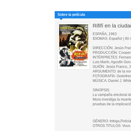
Sobre la película
Rififí en la ciuda
ESPAÑA, 1963
IDIOMAS: Español | 90 m
DIRECCIÓN: Jesús Fra
PRODUCCIÓN: Cooperati
INTÉRPRETES: Fernando
Luis Marín, Agustín Gon
GUIÓN: Jesús Franco, J
ARGUMENTO: de la nove
FOTOGRAFÍA: Godofre
MÚSICA: Daniel J. Whit
SINOPSIS:
La campaña electoral de
Mora investiga la muert
pruebas de la implicació
GÉNERO: Intriga,Polici
OTROS TITULOS: Vous 