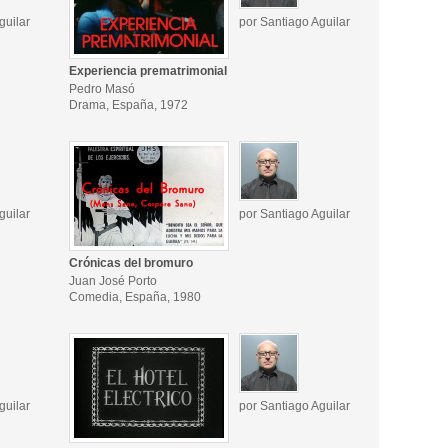
guilar
por Santiago Aguilar
Experiencia prematrimonial
Pedro Masó
Drama, España, 1972
guilar
por Santiago Aguilar
Crónicas del bromuro
Juan José Porto
Comedia, España, 1980
guilar
por Santiago Aguilar