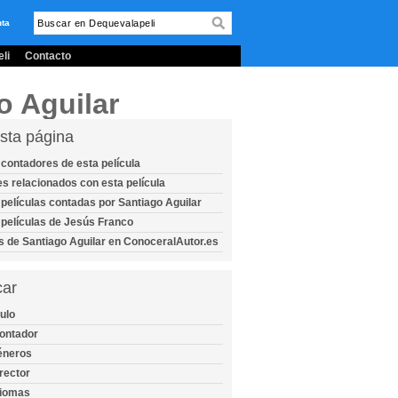
nta
li
Contacto
o Aguilar
sta página
 contadores de esta película
es relacionados con esta película
 películas contadas por Santiago Aguilar
 películas de Jesús Franco
s de Santiago Aguilar en ConoceralAutor.es
car
tulo
ontador
éneros
rector
diomas