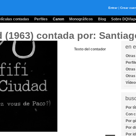
Entrar
|
Crear cue
lículas contadas
Perfiles
Canon
Monográficos
Blog
Sobre DQVlape
ad (1963)
contada por: Santiag
en e
Texto del contador
Otras
Perfil
Otras
Otras
Vídeo
bus
Por tí
Con c
Por g
Por di
Por i