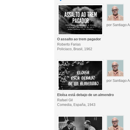
por Santiago A
O assalto ao trem pagador
Roberto Farias
Policiaco, Brasil, 1962
por Santiago A
Eloísa está debajo de un almendro
Rafael Gil
Comedia, España, 1943