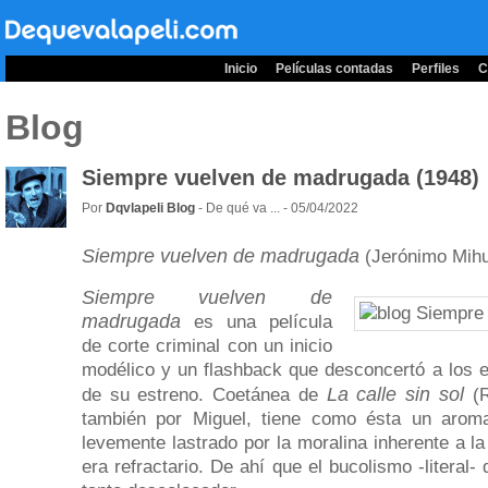
Inicio
Películas contadas
Perfiles
C
Blog
Siempre vuelven de madrugada (1948)
Por
Dqvlapeli Blog
- De qué va ... - 05/04/2022
Siempre
vuelven de madrugada
(Jerónimo Mihu
Siempre
vuelven de
madrugada
es una película
de corte criminal con un inicio
modélico y un flashback que desconcertó a los 
La calle sin sol
de su estreno. Coetánea de
(R
también por Miguel, tiene como ésta un arom
levemente lastrado por la moralina inherente a l
era refractario. De ahí que el bucolismo -literal- 