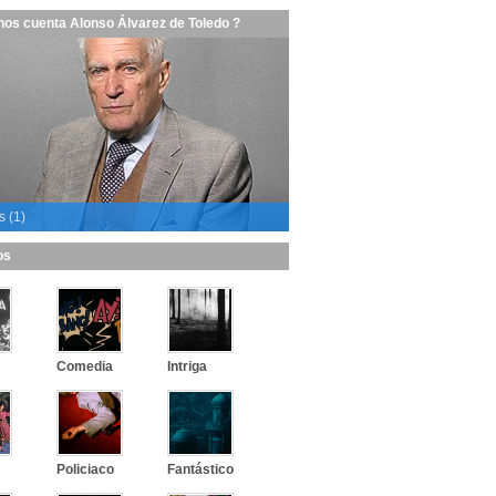
nos cuenta Alonso Álvarez de Toledo ?
s (1)
os
Comedia
Intriga
Policiaco
Fantástico