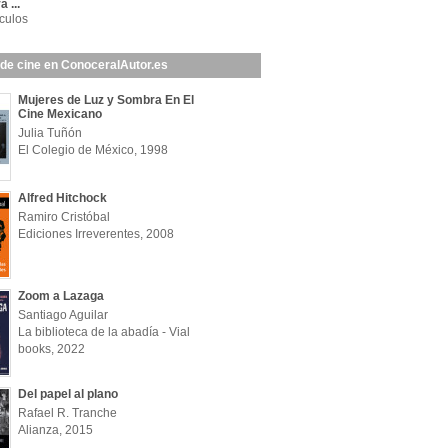
 ...
ículos
 de cine en ConoceralAutor.es
Mujeres de Luz y Sombra En El
Cine Mexicano
Julia Tuñón
El Colegio de México, 1998
Alfred Hitchock
Ramiro Cristóbal
Ediciones Irreverentes, 2008
Zoom a Lazaga
Santiago Aguilar
La biblioteca de la abadía - Vial
books, 2022
Del papel al plano
Rafael R. Tranche
Alianza, 2015