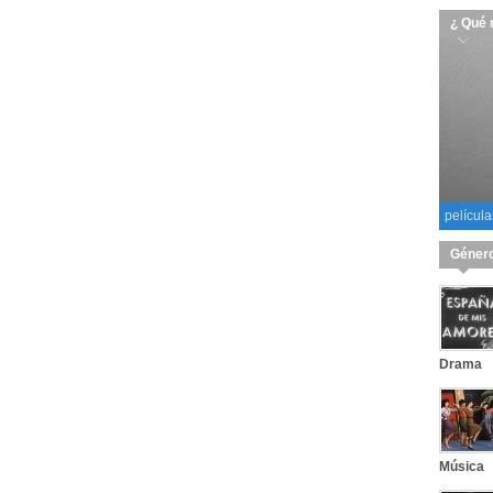
¿ Qué 
película
Géner
Drama
Música