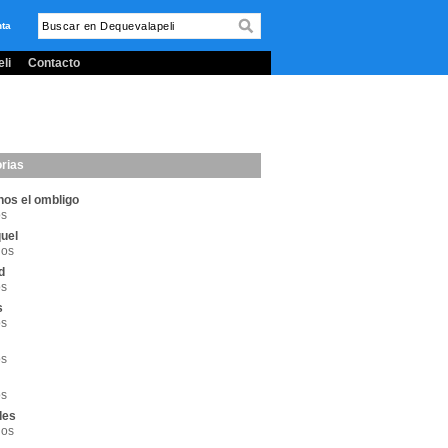
nta
li
Contacto
rias
os el ombligo
os
uel
los
d
os
s
os
os
os
des
los