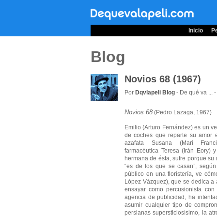
Inicio
Pe
Blog
Novios 68 (1967)
Por
Dqvlapeli Blog
- De qué va ... 
Novios 68
(Pedro Lazaga, 1967)
Emilio (Arturo Fernández) es un v
de coches que reparte su amor e
azafata Susana (Mari Franci
farmacéutica Teresa (Irán Eory) y
hermana de ésta, sufre porque su
“es de los que se casan”, según
público en una floristería, ve có
López Vázquez), que se dedica a a
ensayar como percusionista con 
agencia de publicidad, ha intentad
asumir cualquier tipo de compro
persianas supersticiosísimo, la at