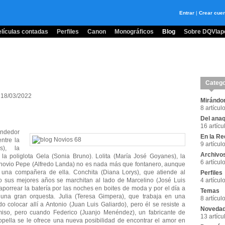
Entrar
|
Crear cue
lículas contadas
Perfiles
Canon
Monográficos
Blog
Sobre DQVlape
Catego
- 18/03/2022
Mirándon
8 artícul
Del anaq
16 artícu
endedor
En la Re
ntre la
9 artícul
s), la
Archivo
 la poliglota Gela (Sonia Bruno). Lolita (María José Goyanes), la
6 artícul
 novio Pepe (Alfredo Landa) no es nada más que fontanero, aunque
 una compañera de ella. Conchita (Diana Lorys), que atiende al
Perfiles
mo sus mejores años se marchitan al lado de Marcelino (José Luis
4 artícul
porrear la batería por las noches en boites de moda y por el día a
Temas
una gran orquesta. Julia (Teresa Gimpera), que trabaja en una
8 artícul
o colocar allí a Antonio (Juan Luis Galiardo), pero él se resiste a
Noveda
miso, pero cuando Federico (Juanjo Menéndez), un fabricante de
13 artícu
ropella se le ofrece una nueva posibilidad de encontrar el amor en