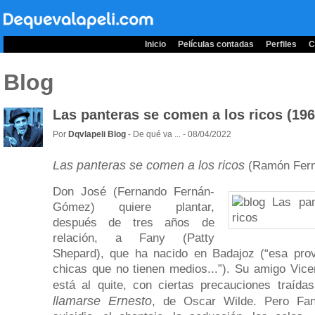
Inicio
Películas contadas
Perfiles
C
Blog
Las panteras se comen a los ricos (196
Por
Dqvlapeli Blog
- De qué va ... - 08/04/2022
Las panteras se comen a los ricos
(Ramón Fern
Don José (Fernando Fernán-
Gómez) quiere plantar,
después de tres años de
relación, a Fany (Patty
Shepard), que ha nacido en Badajoz (“esa prov
chicas que no tienen medios...”). Su amigo Vi
está al quite, con ciertas precauciones traíd
llamarse Ernesto
, de Oscar Wilde. Pero Fan