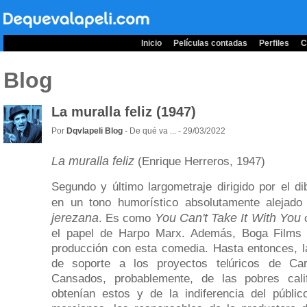
Inicio
Películas contadas
Perfiles
C
Blog
La muralla feliz (1947)
Por
Dqvlapeli Blog
- De qué va ... - 29/03/2022
La muralla feliz
(Enrique Herreros, 1947)
Segundo y último largometraje dirigido por el d
en un tono humorístico absolutamente alejad
jerezana
You Can't Take It With You
. Es como
c
el papel de Harpo Marx. Además, Boga Films 
producción con esta comedia. Hasta entonces, 
de soporte a los proyectos telúricos de C
Cansados, probablemente, de las pobres calif
obtenían estos y de la indiferencia del públic