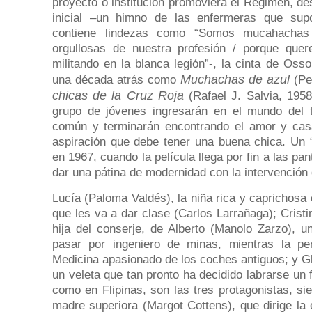
proyecto o institución promoviera el Régimen, d
inicial –un himno de las enfermeras que sup
contiene lindezas como “Somos mucahachas 
orgullosas de nuestra profesión / porque quer
militando en la blanca legión”-, la cinta de Osso
Muchachas de azul
una década atrás como
(Pe
chicas de la Cruz Roja
(Rafael J. Salvia, 195
grupo de jóvenes ingresarán en el mundo del
común y terminarán encontrando el amor y cas
aspiración que debe tener una buena chica. Un 
en 1967, cuando la película llega por fin a las pan
dar una pátina de modernidad con la intervención
Lucía (Paloma Valdés), la niña rica y caprichos
que les va a dar clase (Carlos Larrañaga); Cristi
hija del conserje, de Alberto (Manolo Zarzo),
pasar por ingeniero de minas, mientras la pe
Medicina apasionado de los coches antiguos; y G
un veleta que tan pronto ha decidido labrarse un
como en Flipinas, son las tres protagonistas, sie
madre superiora (Margot Cottens), que dirige la