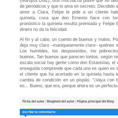
(Marujita Díaz), una muchacha pobre que se ded
de periódicos y que lo ama en secreto. Decidido a
amor a Clara, Felipe le pide a un cliente hab
quiniela, cosa que don Ernesto hace con to
pronóstico la quiniela resulta premiada y Felipe 
dinero no da la felicidad.
Al fin y al cabo, un cuento de buenos y malos. P
deja muy claro –maniqueamente claro– quiénes s
Los humildes, los desposeídos, los pobrecit
buenos. Tan buenos que parecen tontos, según rez
escala social hay gente como don Estanislao, el 
enseguida comprende que cada uno es quien es s
el cliente que ha acertado en la quiniela hasta 
cambia de condición en un pispás: “¡Vaya con F
es... Bueno, que era, porque ahora es un perfecto 
Ficha del autor
|
Blog/web del autor
|
Página principal del Blog
escribe tu comentario