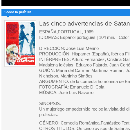
Sobre la película
Las cinco advertencias de Sata
ESPAÑA,PORTUGAL, 1969
IDIOMAS: Español,portugués | 104 min. | Color 
DIRECCIÓN: José Luis Merino
PRODUCCIÓN: Hispamer (España), Ibérica Fil
INTÉRPRETES: Arturo Fernández, Cristina Gal
Madalena Iglésias, Eduardo Fajardo, Juan Cortés
GUIÓN: María del Carmen Martínez Román, Jos
Nicholson, Martinho Simões
ARGUMENTO: de la comedia homónima de Enri
FOTOGRAFÍA: Emanuele Di Cola
MÚSICA: José Luis Navarro
SINOPSIS:
Un mujeriego empedernido recibe la visita del di
profecías.
GÉNERO: Comedia Romántica,Fantástico,Teat
OTROS TITULOS: Os cinco avisos de Satanás