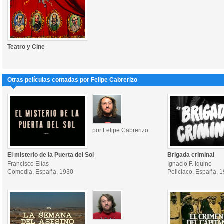
Teatro y Cine
Otras películas contadas por Felipe Cabrerizo
por Felipe Cabrerizo
El misterio de la Puerta del Sol
Brigada criminal
Francisco Elías
Ignacio F. Iquino
Comedia, España, 1930
Policiaco, España, 