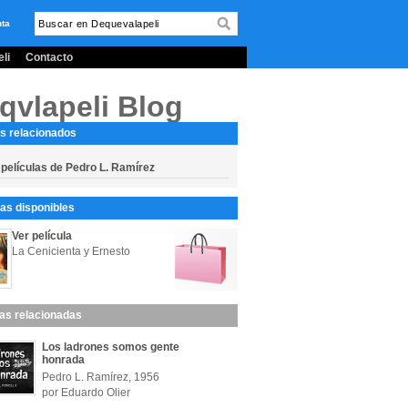
nta
li
Contacto
qvlapeli Blog
s relacionados
 películas de Pedro L. Ramírez
s disponibles
Ver película
La Cenicienta y Ernesto
las relacionadas
Los ladrones somos gente
honrada
Pedro L. Ramírez, 1956
por Eduardo Olier