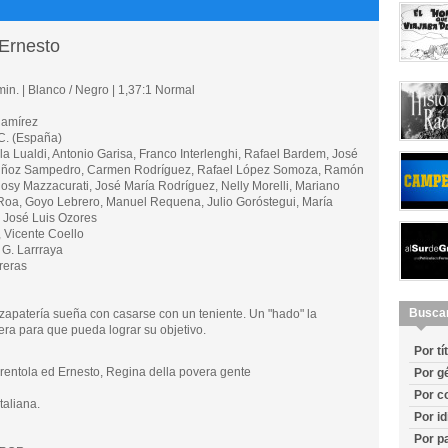
 Ernesto
in. | Blanco / Negro | 1,37:1 Normal
Ramírez
. (España)
Lualdi, Antonio Garisa, Franco Interlenghi, Rafael Bardem, José
uñoz Sampedro, Carmen Rodríguez, Rafael López Somoza, Ramón
 Rosy Mazzacurati, José María Rodríguez, Nelly Morelli, Mariano
Roa, Goyo Lebrero, Manuel Requena, Julio Goróstegui, María
, José Luis Ozores
 Vicente Coello
G. Larrraya
reras
Busca
apatería sueña con casarse con un teniente. Un "hado" la
era para que pueda lograr su objetivo.
Por tí
ntola ed Ernesto, Regina della povera gente
Por g
Por c
taliana.
Por i
Por p