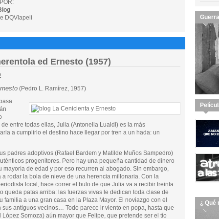
POR:
Blog
Guerra
e DQVlapeli
nerentola ed Ernesto (1957)
2
Ernesto
(Pedro L. Ramírez, 1957)
 pasa
Pelícu
tán
o
o de entre todas ellas, Julia (Antonella Lualdi) es la más
la a cumplirlo el destino hace llegar por tren a un hada: un
y sus padres adoptivos (Rafael Bardem y Matilde Muños Sampedro)
uténticos progenitores. Pero hay una pequeña cantidad de dinero
u mayoría de edad y por eso recurren al abogado. Sin embargo,
a a rodar la bola de nieve de una herencia millonaria. Con la
odista local, hace correr el bulo de que Julia va a recibir treinta
o queda patas arriba: las fuerzas vivas le dedican toda clase de
 familia a una gran casa en la Plaza Mayor. El noviazgo con el
¿ Qué 
n sus antiguos vecinos… Todo parece ir viento en popa, hasta que
 López Somoza) aún mayor que Felipe, que pretende ser el tío