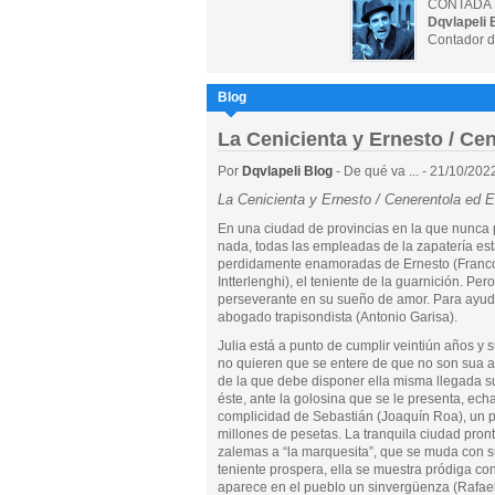
CONTADA 
Dqvlapeli 
Contador d
Blog
La Cenicienta y Ernesto / Ce
Por
Dqvlapeli Blog
- De qué va ... - 21/10/202
La Cenicienta y Ernesto / Cenerentola ed 
En una ciudad de provincias en la que nunca
nada, todas las empleadas de la zapatería es
perdidamente enamoradas de Ernesto (Franc
Intterlenghi), el teniente de la guarnición. Per
perseverante en su sueño de amor. Para ayudar
abogado trapisondista (Antonio Garisa).
Julia está a punto de cumplir veintiún años 
no quieren que se entere de que no son sua a
de la que debe disponer ella misma llegada s
éste, ante la golosina que se le presenta, ech
complicidad de Sebastián (Joaquín Roa), un peri
millones de pesetas. La tranquila ciudad pront
zalemas a “la marquesita”, que se muda con su
teniente prospera, ella se muestra pródiga co
aparece en el pueblo un sinvergüenza (Rafael