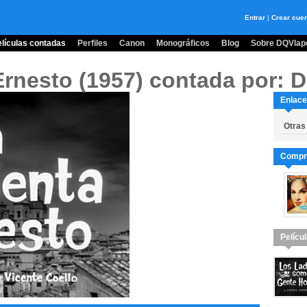
Entrar
|
Crear cue
lículas contadas
Perfiles
Canon
Monográficos
Blog
Sobre DQVlape
Ernesto (1957)
contada por: D
Enlace
Otras
Compra
Pelícu