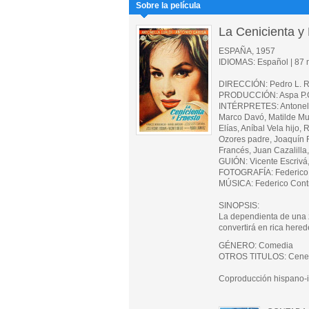
Sobre la película
La Cenicienta y
ESPAÑA, 1957
IDIOMAS: Español | 87 m
DIRECCIÓN: Pedro L. 
PRODUCCIÓN: Aspa P.C
INTÉRPRETES: Antonella 
Marco Davó, Matilde M
Elías, Aníbal Vela hijo,
Ozores padre, Joaquín 
Francés, Juan Cazalilla
GUIÓN: Vicente Escrivá,
FOTOGRAFÍA: Federico 
MÚSICA: Federico Cont
SINOPSIS:
La dependienta de una z
convertirá en rica hered
GÉNERO: Comedia
OTROS TITULOS: Cenere
Coproducción hispano-i