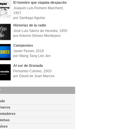
El hombre que viajaba despacito
Joaquín Luis Romero Marchent,
1957
por Santiago Aguilar
Historias de la radio
José Luis Sáenz de Heredia, 1955
por Antonio Gómez Montejano
Campeones
Javier Fesser, 2018
por Wang Tang Lee Jen
Al sur de Granada
Fernando Colomo, 2003
por David de Juan Marcos
r
tulo
éneros
ontadores
diomas
aíses