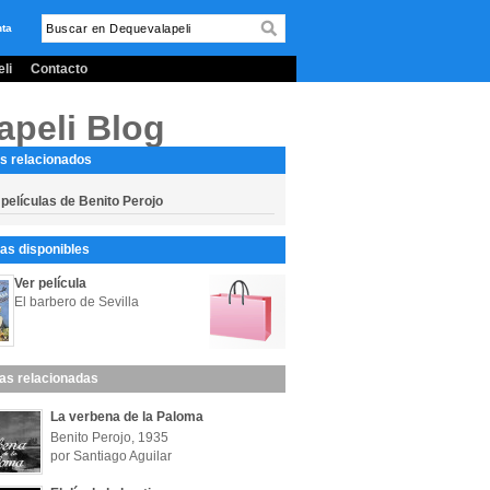
nta
li
Contacto
apeli Blog
s relacionados
 películas de Benito Perojo
s disponibles
Ver película
El barbero de Sevilla
las relacionadas
La verbena de la Paloma
Benito Perojo, 1935
por Santiago Aguilar