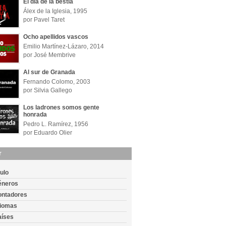
El día de la bestia
Álex de la Iglesia, 1995
por Pavel Taret
Ocho apellidos vascos
Emilio Martínez-Lázaro, 2014
por José Membrive
Al sur de Granada
Fernando Colomo, 2003
por Silvia Gallego
Los ladrones somos gente
honrada
Pedro L. Ramírez, 1956
por Eduardo Olier
r
tulo
éneros
ontadores
diomas
aíses