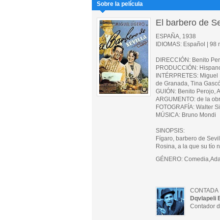
Sobre la película
El barbero de Se
ESPAÑA, 1938
IDIOMAS: Español | 98 m
DIRECCIÓN: Benito Per
PRODUCCIÓN: Hispano F
INTÉRPRETES: Miguel Li
de Granada, Tina Gascó
GUIÓN: Benito Perojo, A
ARGUMENTO: de la obra
FOTOGRAFÍA: Walter S
MÚSICA: Bruno Mondi
SINOPSIS:
Fígaro, barbero de Sevil
Rosina, a la que su tío 
GÉNERO: Comedia,Adapta
CONTADA 
Dqvlapeli 
Contador d