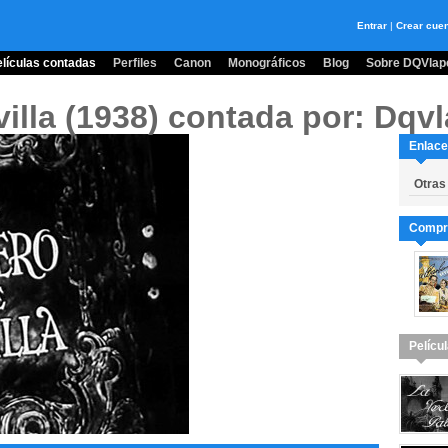
Entrar
|
Crear cue
lículas contadas
Perfiles
Canon
Monográficos
Blog
Sobre DQVlape
illa (1938)
contada por: Dqvl
Enlace
Otras
Compra
Pelícu