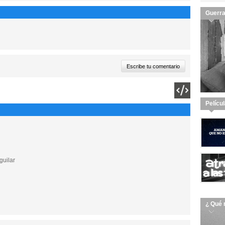
Guerra
Pelícu
guilar
¿ Qué 