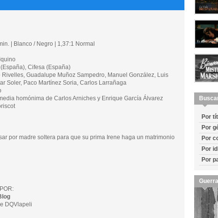
in. | Blanco / Negro | 1,37:1 Normal
Iquino
spaña), Cifesa (España)
ivelles, Guadalupe Muñoz Sampedro, Manuel González, Luis
lar Soler, Paco Martínez Soria, Carlos Larrañaga
o
dia homónima de Carlos Arniches y Enrique García Álvarez
Busca
riscot
Por tí
Por g
sar por madre soltera para que su prima Irene haga un matrimonio
Por c
Por i
Por p
Guerra
POR:
Blog
e DQVlapeli