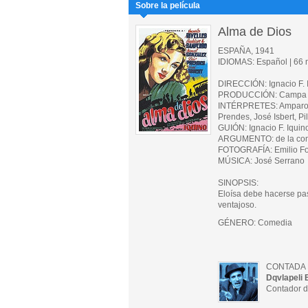
Sobre la película
Alma de Dios
ESPAÑA, 1941
IDIOMAS: Español | 66 m
DIRECCIÓN: Ignacio F. 
PRODUCCIÓN: Campa (E
INTÉRPRETES: Amparo R
Prendes, José Isbert, Pi
GUIÓN: Ignacio F. Iquin
ARGUMENTO: de la come
FOTOGRAFÍA: Emilio Fo
MÚSICA: José Serrano
SINOPSIS:
Eloísa debe hacerse pa
ventajoso.
GÉNERO: Comedia
CONTADA 
Dqvlapeli 
Contador d