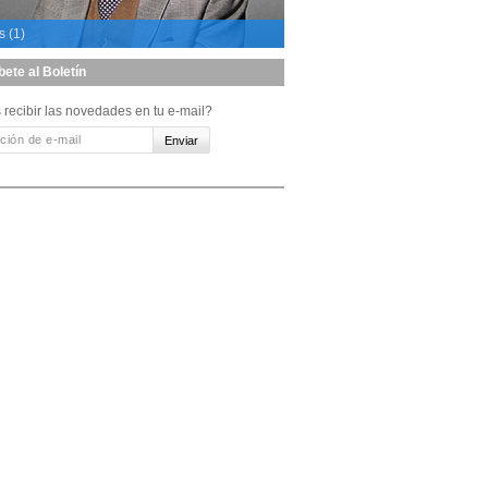
s (1)
bete al Boletín
 recibir las novedades en tu e-mail?