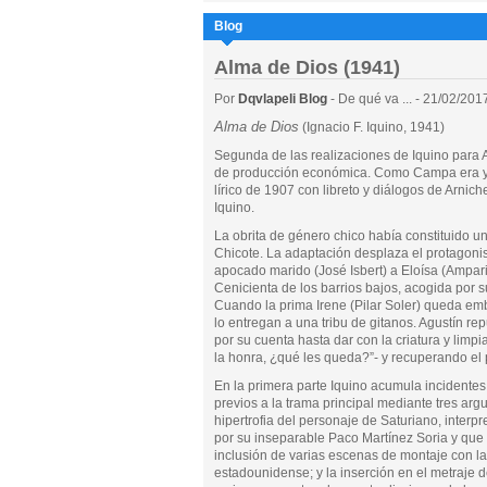
Blog
Alma de Dios (1941)
Por
Dqvlapeli Blog
- De qué va ... - 21/02/201
Alma de Dios
(Ignacio F. Iquino, 1941)
Segunda de las realizaciones de Iquino para 
de producción económica. Como Campa era yer
lírico de 1907 con libreto y diálogos de Arnic
Iquino.
La obrita de género chico había constituido u
Chicote. La adaptación desplaza el protago
apocado marido (José Isbert) a Eloísa (Amparit
Cenicienta de los barrios bajos, acogida por s
Cuando la prima Irene (Pilar Soler) queda emb
lo entregan a una tribu de gitanos. Agustín r
por su cuenta hasta dar con la criatura y limpi
la honra, ¿qué les queda?”- y recuperando el 
En la primera parte Iquino acumula incidentes
previos a la trama principal mediante tres argu
hipertrofia del personaje de Saturiano, interp
por su inseparable Paco Martínez Soria y que s
inclusión de varias escenas de montaje con l
estadounidense; y la inserción en el metraje