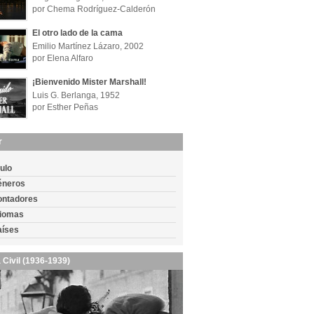
por Chema Rodríguez-Calderón
El otro lado de la cama
Emilio Martínez Lázaro, 2002
por Elena Alfaro
¡Bienvenido Mister Marshall!
Luis G. Berlanga, 1952
por Esther Peñas
r
tulo
éneros
ontadores
diomas
aíses
 Civil (1936-1939)