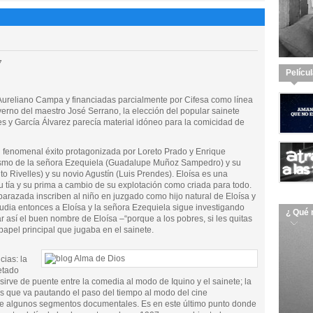
7
Pelícu
Aureliano Campa y financiadas parcialmente por Cifesa como línea
no del maestro José Serrano, la elección del popular sainete
hes y García Álvarez parecía material idóneo para la comicidad de
n fenomenal éxito protagonizada por Loreto Prado y Enrique
nismo de la señora Ezequiela (Guadalupe Muñoz Sampedro) y su
o Rivelles) y su novio Agustín (Luis Prendes). Eloísa es una
u tía y su prima a cambio de su explotación como criada para todo.
arazada inscriben al niño en juzgado como hijo natural de Eloísa y
epudia entonces a Eloísa y la señora Ezequiela sigue investigando
¿ Qué 
ar así el buen nombre de Eloísa –“porque a los pobres, si les quitas
papel principal que jugaba en el sainete.
cias: la
retado
irve de puente entre la comedia al modo de Iquino y el sainete; la
as que va pautando el paso del tiempo al modo del cine
 de algunos segmentos documentales. Es en este último punto donde