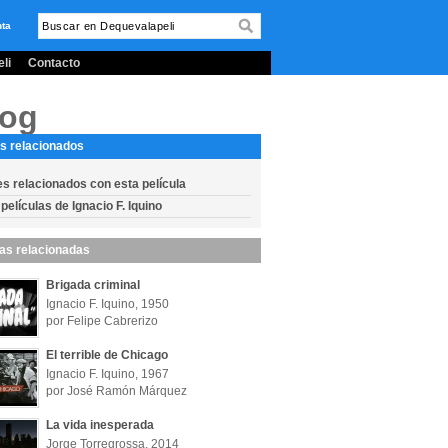
nta
li
Contacto
log
s relacionados
es relacionados con esta película
películas de Ignacio F. Iquino
las relacionadas
Brigada criminal
Ignacio F. Iquino, 1950
por Felipe Cabrerizo
El terrible de Chicago
Ignacio F. Iquino, 1967
por José Ramón Márquez
La vida inesperada
Jorge Torregrossa, 2014