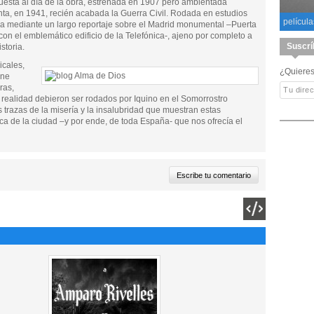
puesta al día de la obra, estrenada en 1907 pero ambientada
nta, en 1941, recién acabada la Guerra Civil. Rodada en estudios
película
da mediante un largo reportaje sobre el Madrid monumental –Puerta
 con el emblemático edificio de la Telefónica-, ajeno por completo a
Suscrí
storia.
icales,
¿Quieres
one
ras,
n realidad debieron ser rodados por Iquino en el Somorrostro
s trazas de la misería y la insalubridad que muestran estas
ica de la ciudad –y por ende, de toda España- que nos ofrecía el