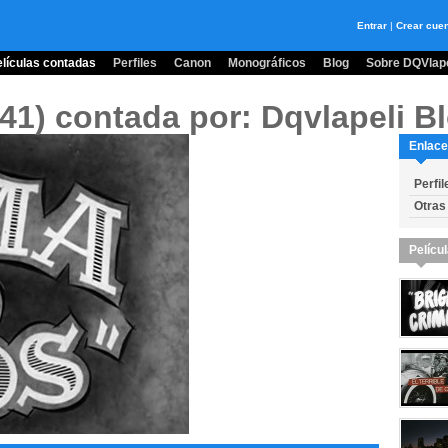
Entrar
|
Crear cue
lículas contadas
Perfiles
Canon
Monográficos
Blog
Sobre DQVlape
941)
contada por: Dqvlapeli B
Enlace
Perfil
Otras 
Pelícu