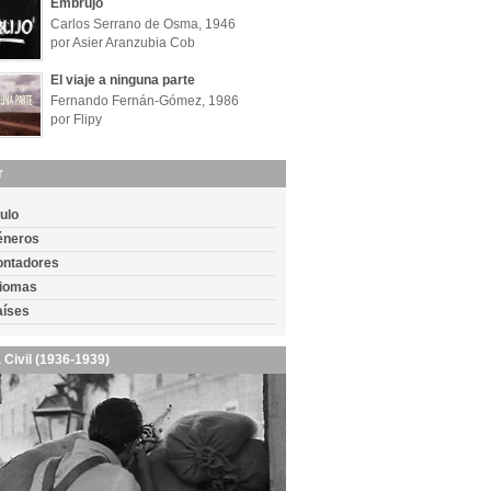
Embrujo
Carlos Serrano de Osma, 1946
por Asier Aranzubia Cob
El viaje a ninguna parte
Fernando Fernán-Gómez, 1986
por Flipy
r
tulo
éneros
ontadores
diomas
aíses
 Civil (1936-1939)