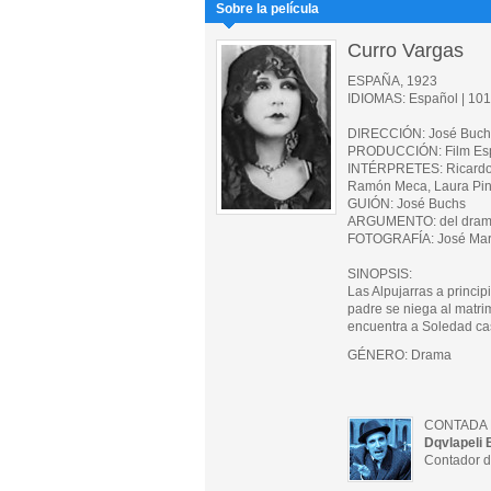
Sobre la película
Curro Vargas
ESPAÑA, 1923
IDIOMAS: Español | 101 
DIRECCIÓN: José Buch
PRODUCCIÓN: Film Esp
INTÉRPRETES: Ricardo 
Ramón Meca, Laura Pinil
GUIÓN: José Buchs
ARGUMENTO: del drama l
FOTOGRAFÍA: José Marí
SINOPSIS:
Las Alpujarras a princi
padre se niega al matri
encuentra a Soledad ca
GÉNERO: Drama
CONTADA 
Dqvlapeli 
Contador d