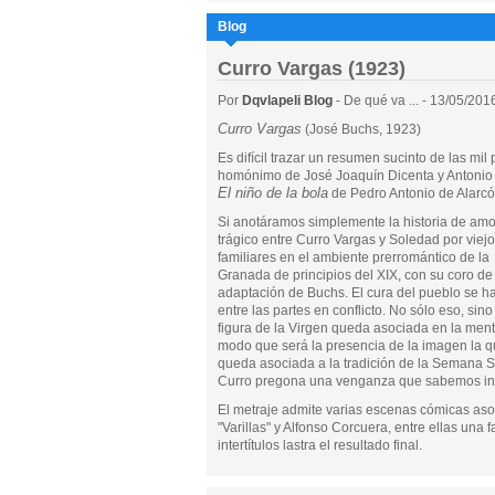
Blog
Curro Vargas (1923)
Por
Dqvlapeli Blog
- De qué va ... - 13/05/201
Curro Vargas
(José Buchs, 1923)
Es difícil trazar un resumen sucinto de las mi
homónimo de José Joaquín Dicenta y Antonio 
El niño de la bola
de Pedro Antonio de Alarcó
Si anotáramos simplemente la historia de amo
trágico entre Curro Vargas y Soledad por viej
familiares en el ambiente prerromántico de la
Granada de principios del XIX, con su coro de 
adaptación de Buchs. El cura del pueblo se 
entre las partes en conflicto. No sólo eso, sin
figura de la Virgen queda asociada en la men
modo que será la presencia de la imagen la qu
queda asociada a la tradición de la Semana San
Curro pregona una venganza que sabemos inel
El metraje admite varias escenas cómicas asoc
"Varillas" y Alfonso Corcuera, entre ellas una 
intertítulos lastra el resultado final.