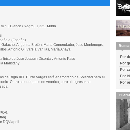
min. | Blanco / Negro | 1,33:1 Mudo
s
añola (España)
Galache, Angelina Bretón, María Comendador, José Montenegro,
Busca
los, Antonio Gil Varela Varillas, María Anaya
Por tí
írico de José Joaquín Dicenta y Antonio Paso
a Maristany
Por g
Por c
Por i
pios del siglo XIX. Curro Vargas está enamorado de Soledad pero el
monio. Curro se enriquece en América, pero al regresar se
Por p
sada.
Guerra
POR:
Blog
e DQVlapeli