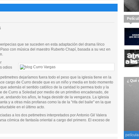
Pelícu
6
l peripecias que se suceden en esta adaptación del drama lírico
Paso con música del maestro Ruberto Chapí, basada a su vez en
n.
r
os odios
petimetres dejaríamos fuera todo el peso que la iglesia tiene en la
¿ Qué 
hace cargo de Curro desde que es un niño y media en todo momento
o que además el sentido católico de la caridad lo permea todo y la
te de Curro a Soledad por medio de un primitivo encadenado, de
e, andando los años, le haga desistir de la venganza. La iglesia
ta y a otras más profanas como la de la "rifa del baile" en la que
uctable en el último acto.
iadas a los dos petimetres interpretados por Antonio Gil Valera
farsa cómica de fantasía oriental a cargo del primero. El exceso de
película