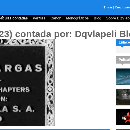
Entrar
|
Crear cue
lículas contadas
Perfiles
Canon
Monográficos
Blog
Sobre DQVlape
923)
contada por: Dqvlapeli B
Enlace
Pelícu