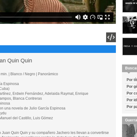
uan Quin Quin
Busca
min. | Blanco / Negro | Panorámico
Por tí
ía Espinosa
Por g
Cuba)
Por c
tínez, Erdwin Fernández, Adelaida Raymat, Enrique
Campos, Blanca Contreras
Por i
pinosa
Por p
una novela de Julio García Espinosa
aydu
anuel del Castillo, Luis Gómez
Guerra
o Juan Quin Quin y su compañero Jachero les llevan a convertirse