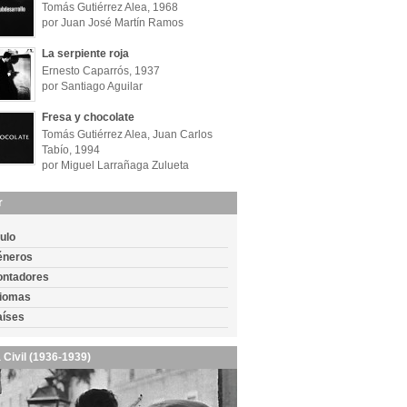
Tomás Gutiérrez Alea, 1968
por Juan José Martín Ramos
La serpiente roja
Ernesto Caparrós, 1937
por Santiago Aguilar
Fresa y chocolate
Tomás Gutiérrez Alea, Juan Carlos
Tabío, 1994
por Miguel Larrañaga Zulueta
r
tulo
éneros
ontadores
diomas
aíses
 Civil (1936-1939)