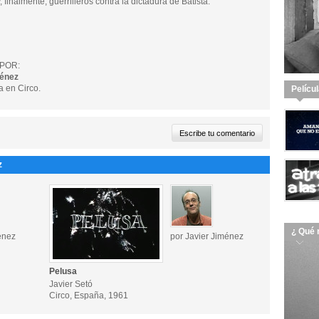
, finalmente, guerrilleros contra la dictadura de Batista.
POR:
ménez
a en Circo.
Pelícu
z
¿ Qué 
énez
por Javier Jiménez
Pelusa
Javier Setó
Circo, España, 1961