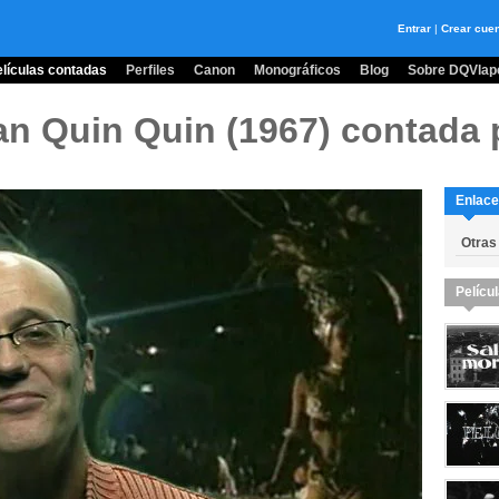
Entrar
|
Crear cue
lículas contadas
Perfiles
Canon
Monográficos
Blog
Sobre DQVlape
an Quin Quin (1967)
contada p
Enlace
Otras
Pelícu