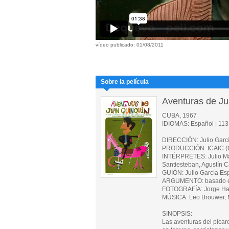
vídeo publicado: 01/08/2011
Sobre la película
Aventuras de J
CUBA, 1967
IDIOMAS: Español | 113 
DIRECCIÓN: Julio Garc
PRODUCCIÓN: ICAIC (
INTÉRPRETES: Julio Mar
Santiesteban, Agustín 
GUIÓN: Julio García Es
ARGUMENTO: basado en 
FOTOGRAFÍA: Jorge H
MÚSICA: Leo Brouwer, M
SINOPSIS:
Las aventuras del pícar